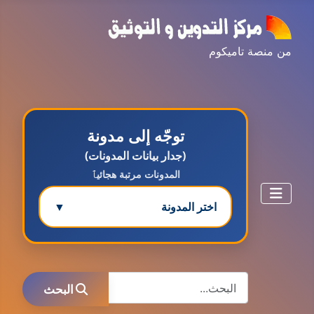
من منصة تاميكوم
توجّه إلى مدونة
(جدار بيانات المدونات)
المدونات مرتبة هجائيٱ
اختر المدونة
▼
مدونة ابتسام محمد
البحث
عاملة
البحث