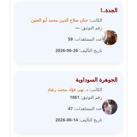
عاملة
الجدة..!
مدونة شيماء مكى
الكاتب:
حنان صلاح الدين محمد أبو العنين
عاملة
رقم التوثيق:
—
عدد المشاهدات:
59
مدونة صفا غنيم
عاملة
تاريخ التأليف:
26-06-2026
مدونة صفاء فوزي
عاملة
الجوهرة السوداوية
مدونة صفية الجيار
الكاتب:
د. نهى فؤاد محمد رشاد
عاملة
رقم التوثيق:
1861
عدد المشاهدات:
47
مدونة طارق المسيري
عاملة
تاريخ التأليف:
14-06-2026
مدونة طلبة رضوان