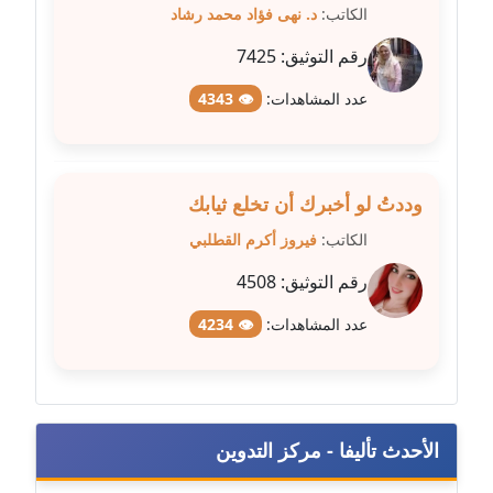
الكاتب:
د. نهى فؤاد محمد رشاد
عاملة
رقم التوثيق:
7425
مدونة شريف ابراهيم
عاملة
عدد المشاهدات:
👁 4343
مدونة شيماء الجمل
عاملة
وددتُ لو أخبرك أن تخلع ثيابك
مدونة شيماء حسني
الكاتب:
فيروز أكرم القطلبي
عاملة
رقم التوثيق:
4508
مدونة شيماء عبد المقصود
عدد المشاهدات:
👁 4234
عاملة
مدونة شيماء عصام
عاملة
الأحدث تأليفا - مركز التدوين
مدونة شيماء عمارة