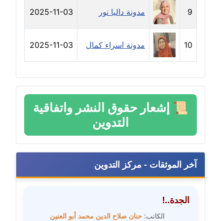
9
مدونة داليا نور
2025-11-03
مدونة حلا عادل
عاملة
10
مدونة اسراء كمال
2025-11-03
مدونة حنان الهواري
عاملة
مدونة حنان صلاح الدين
عاملة
📜
إشعار حقوق النشر واتفاقية
التدوين
مدونة حنان طنطاوي
عاملة
مدونة حنين الفلسطينية
آخر الموثقات - مركز التدوين
متوفي
مدونة خالد الخطيب
الجدة..!
عاملة
الكاتب:
حنان صلاح الدين محمد أبو العنين