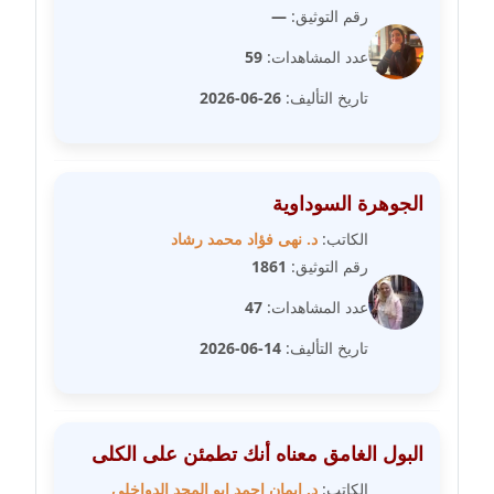
رقم التوثيق:
—
مدونة خالد العامري
معلق
عدد المشاهدات:
59
تاريخ التأليف:
26-06-2026
مدونة خالد دومه
عاملة
مدونة خالد صالح
الجوهرة السوداوية
عاملة
الكاتب:
د. نهى فؤاد محمد رشاد
رقم التوثيق:
1861
مدونة خالد عويس
عاملة
عدد المشاهدات:
47
تاريخ التأليف:
14-06-2026
مدونة خالد منير
عاملة
مدونة خليل السيد
البول الغامق معناه أنك تطمئن على الكلى
عاملة
الكاتب:
د. ايمان احمد ابو المجد الدواخلي