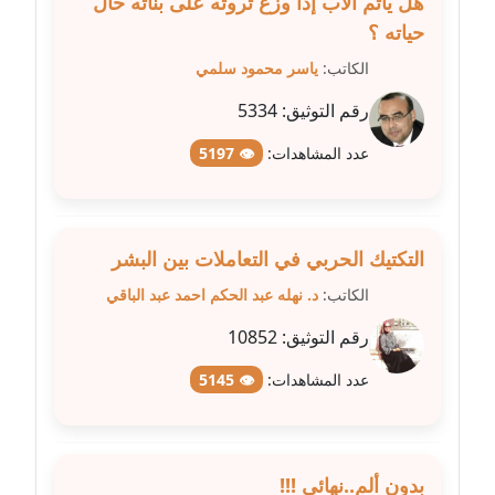
مدونة سلوي جلال
هل يأثم الأب إذا وزع ثروته على بناته حال
عاملة
حياته ؟
الكاتب:
ياسر محمود سلمي
مدونة سلوى محمود
عاملة
رقم التوثيق:
5334
عدد المشاهدات:
👁 5197
مدونة سماح حامد
عاملة
مدونة سمر ابراهيم
التكتيك الحربي في التعاملات بين البشر
عاملة
الكاتب:
د. نهله عبد الحكم احمد عبد الباقي
مدونة سمير حماد
رقم التوثيق:
10852
عاملة
عدد المشاهدات:
👁 5145
مدونة سهام كمال
عاملة
بدون ألم..نهائي !!!
مدونة سهر صيام