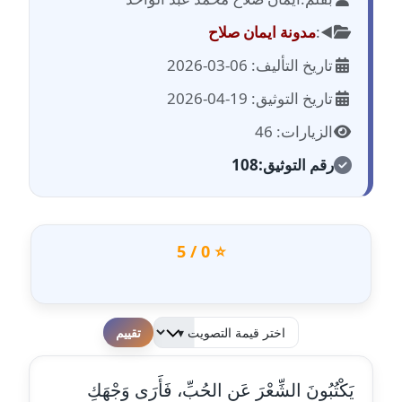
مدونة احمد الحسيني
عاملة
◀️:
مدونة ايمان صلاح
تاريخ التأليف: 06-03-2026
مدونة احمد زكريا
عاملة
تاريخ التوثيق: 19-04-2026
الزيارات: 46
مدونة أحمد زيدان
عاملة
رقم التوثيق:
108
مدونة أحمد سيد
عاملة
⭐ 0 / 5
مدونة احمد شقليط
عاملة
مدونة أحمد عبد الفتاح
لطفا قم بالتقييم
عاملة
يَكْتُبُونَ الشِّعْرَ عَنِ الحُبِّ، فَأَرَى وَجْهَكِ
مدونة احمد كريدي