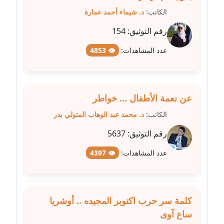
عاملة
الكاتب:
د. شيماء أحمد عمارة
رقم التوثيق:
154
مدونة سهى الضاوي
عاملة
عدد المشاهدات:
👁 4853
مدونة سهير عسكر
عاملة
عن نعمة الأطفال ... خواطر
مدونة سوزان بهنسي
الكاتب:
د. محمد عبد الوهاب المتولي بدر
عاملة
رقم التوثيق:
5637
مدونة سوميه الالفي
عدد المشاهدات:
👁 4397
عاملة
مدونة شادي الربابعة
عاملة
كلمة سر حرب اكتوبر المجيده .. أوشريا
ساع آوى
مدونة شرف الدين محمد