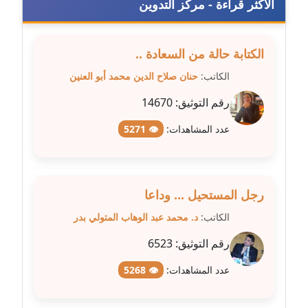
الأكثر قراءة - مركز التدوين
مدونة سارة ابراهيم
عاملة
الكتابة حالة من السعادة ..
مدونة سارة القصبي
عاملة
الكاتب:
حنان صلاح الدين محمد أبو العنين
رقم التوثيق:
14670
مدونة سارة سعيد
عاملة
عدد المشاهدات:
👁 5271
مدونة سالي علاء الدين
عاملة
رجل المستحيل ... وداعا
مدونة سامح رشاد
الكاتب:
د. محمد عبد الوهاب المتولي بدر
عاملة
رقم التوثيق:
6523
مدونة سامح طلعت
عدد المشاهدات:
👁 5268
عاملة