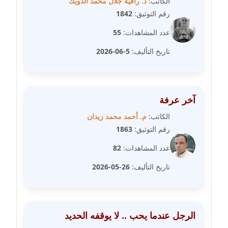
الكاتب:
د. راقية جلال محمد الدويك
مدونة دعاء الشاهد
رقم التوثيق:
1842
عاملة
عدد المشاهدات:
55
مدونة دينا عاصم
تاريخ التأليف:
5-06-2026
عاملة
مدونة دينا منير
عاملة
آخر عرفة
الكاتب:
م. أحمد محمد زيدان
مدونة راقية الدويك
رقم التوثيق:
1863
عاملة
عدد المشاهدات:
82
مدونة رانيا ثروت
تاريخ التأليف:
26-05-2026
عاملة
مدونة رجاء دياب
عاملة
الرجل عندما يحب .. لا يوقفه الحديد