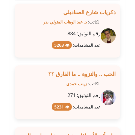
مدونة سامح فرج
عاملة
ذكريات شارع الصناديلي
الكاتب:
د. عبد الوهاب المتولي بدر
مدونة سحر أبو العلا
عاملة
رقم التوثيق:
884
عدد المشاهدات:
👁 5263
مدونة سحر حسب الله
عاملة
مدونة سعاد سيد
الحب .. والنزوة .. ما الفارق ؟؟
عاملة
الكاتب:
زينب حمدي
مدونة سعيد زعلوك
رقم التوثيق:
271
معلق
عدد المشاهدات:
👁 5231
مدونة سلوى بدران
عاملة