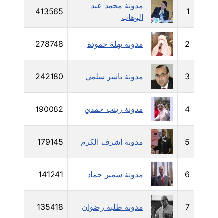
مدونة محمد عبد
413565
1
الوهاب
مدونة بيان هدية
عاملة
2
مدونة نهلة حمودة
278748
مدونة تامر زيدان
عاملة
3
مدونة ياسر سلمي
242180
مدونة تسنيم فضالي
عاملة
4
مدونة زينب حمدي
190082
مدونة ثائر دالي
عاملة
5
مدونة اشرف الكرم
179145
مدونة جاد كريم
6
مدونة سمير حماد
141241
عاملة
مدونة جلال الخطيب
7
مدونة طلبة رضوان
135418
عاملة