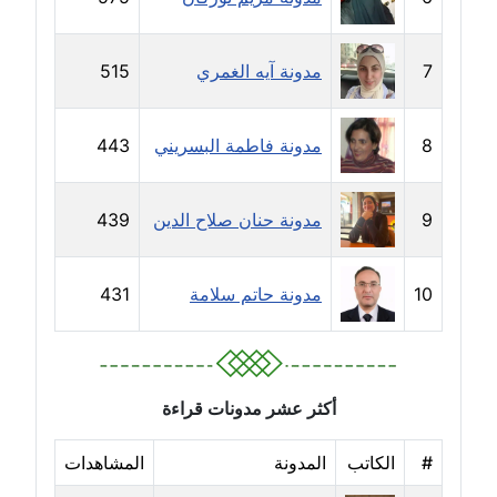
مدونة إيناس عراقي
7
مدونة آيه الغمري
515
عاملة
مدونة آيه ابو زهرة
8
مدونة فاطمة البسريني
443
عاملة
مدونة آية الدرديري
9
مدونة حنان صلاح الدين
439
عاملة
10
مدونة حاتم سلامة
431
مدونة آيه الغمري
عاملة
مدونة آية عبد العزيز
عاملة
أكثر عشر مدونات قراءة
#
الكاتب
المدونة
المشاهدات
مدونة ايهاب همام
عاملة