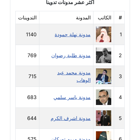
عاملة
أكثر عشر مدونات تدوينا
مدونة ايمان النادي
#
الكاتب
المدونة
التدوينات
عاملة
1
مدونة نهلة حمودة
1140
مدونة ايمان صلاح
عاملة
2
مدونة طلبة رضوان
769
مدونة ايمان عبد الحليم
عاملة
مدونة محمد عبد
715
3
الوهاب
مدونة ايمان عماد
عاملة
4
مدونة ياسر سلمي
683
مدونة ايمان قادري
عاملة
5
مدونة اشرف الكرم
644
مدونة ايمن موسي
6
مدونة مريم توركان
575
عاملة