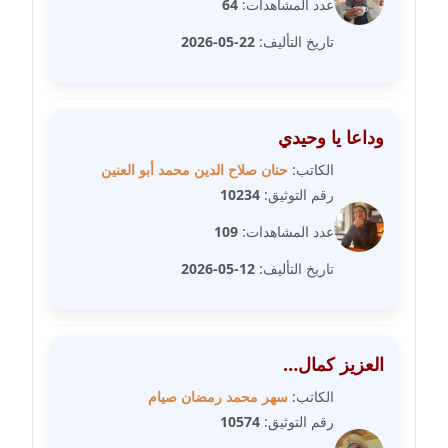
عدد المشاهدات:
64
مدونة رفعت عراقي
عاملة
تاريخ التأليف:
22-05-2026
مدونة رهام معلا
عاملة
وداعا يا وحيدي
مدونة ريهام الخميسي
الكاتب:
حنان صلاح الدين محمد أبو العنين
عاملة
رقم التوثيق:
10234
عدد المشاهدات:
109
مدونة زينات مطاوع
عاملة
تاريخ التأليف:
12-05-2026
مدونة زينب ابو الفضل
عاملة
العزيز كمال…
مدونة زينب حمدي
الكاتب:
سهر محمد رمضان صيام
عاملة
رقم التوثيق:
10574