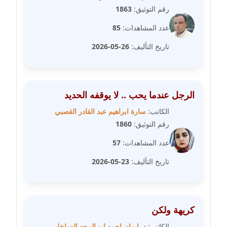
رقم التوثيق:
1863
مدونة عبير مصطفى
عدد المشاهدات:
85
عاملة
تاريخ التأليف:
26-05-2026
مدونة عزة الأمير
عاملة
الرجل عندما يحب .. لا يوقفه الحديد
مدونة عزة بركة
الكاتب:
سارة ابراهيم عبد القادر القصبي
عاملة
رقم التوثيق:
1860
مدونة عطا الله حسب الله
عدد المشاهدات:
57
عاملة
تاريخ التأليف:
23-05-2026
مدونة عفاف حسين
عاملة
كريهة ولكن
مدونة علا ابو السعادات
عاملة
الكاتب:
د. ايمان احمد ابو المجد الدواخلي