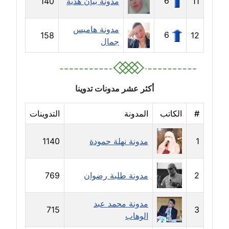
6
عاملة
11
مدونة بيان هدية
140
مدونة ايمان النادي
مدونة هاميس
6
158
12
عاملة
جمال
مدونة ايمان صلاح
عاملة
أكثر عشر مدونات تدوينا
مدونة ايمان عبد الحليم
#
الكاتب
المدونة
التدوينات
عاملة
مدونة ايمان عماد
1
مدونة نهلة حمودة
1140
عاملة
2
مدونة طلبة رضوان
769
مدونة ايمان قادري
عاملة
مدونة محمد عبد
715
3
مدونة ايمن موسي
الوهاب
عاملة