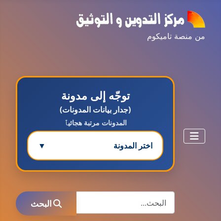
من منصة تاميكوم
توجّه إلى مدونة
(جدار بيانات المدونات)
المدونات مرتبة هجائيٱ
اختر المدونة
▼
مدونة ابتسام محمد
البحث
عاملة
البحث