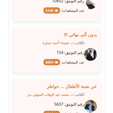
رقم التوثيق:
10852
عاملة
عدد المشاهدات:
👁 5145
مدونة سهى الضاوي
عاملة
بدون ألم..نهائي !!!
مدونة سهير عسكر
عاملة
الكاتب:
د. شيماء أحمد عمارة
رقم التوثيق:
154
مدونة سوزان بهنسي
عاملة
عدد المشاهدات:
👁 4854
مدونة سوميه الالفي
عاملة
عن نعمة الأطفال ... خواطر
مدونة شادي الربابعة
الكاتب:
د. محمد عبد الوهاب المتولي بدر
عاملة
رقم التوثيق:
5637
مدونة شرف الدين محمد