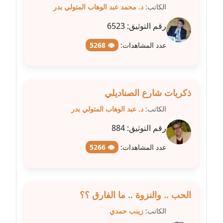
مدونة سامح فرج
الكاتب:
د. محمد عبد الوهاب المتولي بدر
عاملة
رقم التوثيق:
6523
مدونة سحر أبو العلا
عدد المشاهدات:
👁 5268
عاملة
مدونة سحر حسب الله
عاملة
ذكريات شارع الصناديلي
الكاتب:
د. عبد الوهاب المتولي بدر
مدونة سعاد سيد
عاملة
رقم التوثيق:
884
عدد المشاهدات:
👁 5266
مدونة سعيد زعلوك
معلق
مدونة سلوى بدران
الحب .. والنزوة .. ما الفارق ؟؟
عاملة
الكاتب:
زينب حمدي