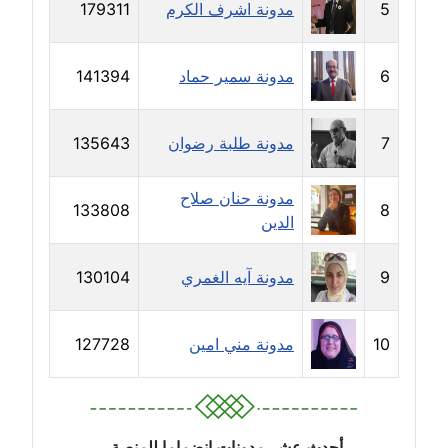
5
مدونة اشرف الكرم
179311
مدونة جهاد عبد الحميد
عاملة
6
مدونة سمير حماد
141394
مدونة جهاد غازي
عاملة
7
مدونة طلبة رضوان
135643
مدونة جواد الحربي
مدونة حنان صلاح
133808
8
عاملة
الدين
مدونة جيهان عفيفي
9
مدونة آيه الغمري
130104
عاملة
مدونة جيهان عوض
10
مدونة مني امين
127728
عاملة
مدونة حاتم سلامة
عاملة
أحدث عشر مدونات إنضماما للمنصة