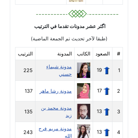
عاملة
مدونة أمل الجزائرية
متوفي
اگثر عشر مدونات تقدما في الترتيب
(طبقا لآخر تحديث تم الجمعة الماضية)
مدونة أمل الخولي
عاملة
#
الصعود
الكاتب
المدونة
الترتيب
مدونة أمل درويش
مدونة شيماء
19
225
1
عاملة
حسني
مدونة أمل زيادة
17
2
مدونة رشا ماهر
137
عاملة
مدونة محمد بن
مدونة امل محمود
13
135
3
زيد
عاملة
مدونة مريم فرج
13
243
4
مدونة أمل منشاوي
الله