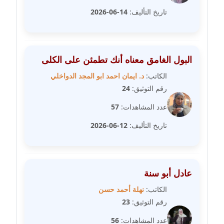
مدونة خولة سعيدان
تاريخ التأليف:
14-06-2026
عاملة
مدونة داليا السعيد
البول الغامق معناه أنك تطمئن على الكلى
موقوف
الكاتب:
د. ايمان احمد ابو المجد الدواخلي
مدونة داليا فاروق
رقم التوثيق:
24
عاملة
عدد المشاهدات:
57
مدونة داليا نور
تاريخ التأليف:
12-06-2026
عاملة
مدونة دعاء البدري
عاملة
عادل أبو سنة
الكاتب:
نهلة أحمد حسن
مدونة دعاء الجابي
رقم التوثيق:
23
عاملة
عدد المشاهدات:
56