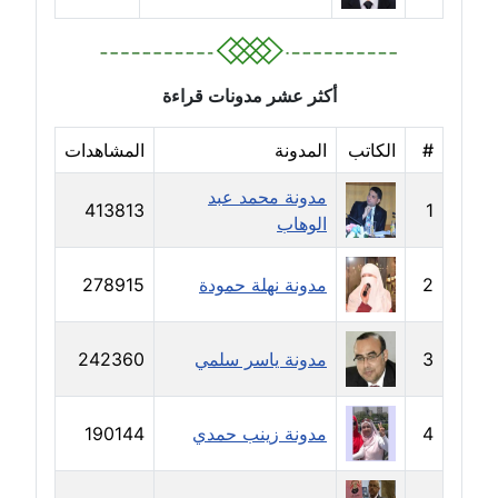
مدونة بيان هدية
عاملة
أكثر عشر مدونات قراءة
مدونة تامر زيدان
#
الكاتب
المدونة
المشاهدات
عاملة
مدونة محمد عبد
413813
1
مدونة تسنيم فضالي
الوهاب
عاملة
2
مدونة نهلة حمودة
278915
مدونة ثائر دالي
عاملة
3
مدونة ياسر سلمي
242360
مدونة جاد كريم
عاملة
4
مدونة زينب حمدي
190144
مدونة جلال الخطيب
عاملة