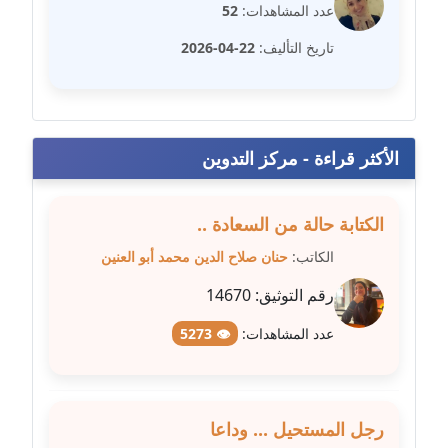
مدونة سارة ابراهيم
عدد المشاهدات:
52
عاملة
تاريخ التأليف:
22-04-2026
مدونة سارة القصبي
عاملة
مدونة سارة سعيد
الأكثر قراءة - مركز التدوين
عاملة
الكتابة حالة من السعادة ..
مدونة سالي علاء الدين
عاملة
الكاتب:
حنان صلاح الدين محمد أبو العنين
رقم التوثيق:
14670
مدونة سامح رشاد
عاملة
عدد المشاهدات:
👁 5273
مدونة سامح طلعت
عاملة
رجل المستحيل ... وداعا