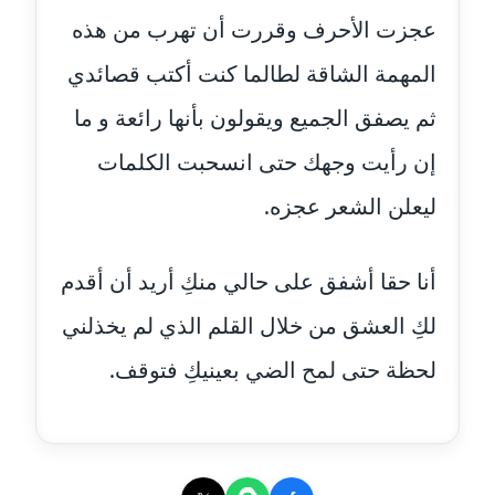
عاملة
عجزت الأحرف وقررت أن تهرب من هذه
المهمة الشاقة لطالما كنت أكتب قصائدي
مدونة أحمد مليجي
عاملة
ثم يصفق الجميع ويقولون بأنها رائعة و ما
إن رأيت وجهك حتى انسحبت الكلمات
مدونة اريج الشرفا
عاملة
ليعلن الشعر عجزه.
مدونة اسراء كمال
عاملة
أنا حقا أشفق على حالي منكِ أريد أن أقدم
لكِ العشق من خلال القلم الذي لم يخذلني
مدونة اسلام أبو علم
عاملة
لحظة حتى لمح الضي بعينيكِ فتوقف.
مدونة اسماء خوجة
عاملة
مدونة أسماء كاشف