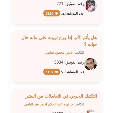
مدونة سلوي جلال
رقم التوثيق:
271
عاملة
عدد المشاهدات:
👁 5236
مدونة سلوى محمود
عاملة
هل يأثم الأب إذا وزع ثروته على بناته حال
مدونة سماح حامد
عاملة
حياته ؟
الكاتب:
ياسر محمود سلمي
مدونة سمر ابراهيم
رقم التوثيق:
5334
عاملة
عدد المشاهدات:
👁 5197
مدونة سمير حماد
عاملة
مدونة سهام كمال
التكتيك الحربي في التعاملات بين البشر
عاملة
الكاتب:
د. نهله عبد الحكم احمد عبد الباقي
مدونة سهر صيام