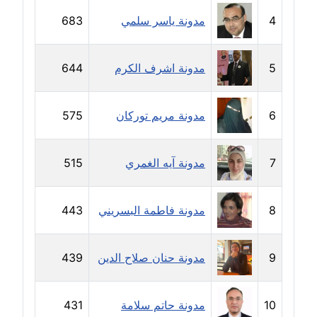
4
مدونة ياسر سلمي
683
مدونة إيناس عراقي
عاملة
5
مدونة اشرف الكرم
644
مدونة آيه ابو زهرة
عاملة
6
مدونة مريم توركان
575
مدونة آية الدرديري
عاملة
7
مدونة آيه الغمري
515
مدونة آيه الغمري
عاملة
8
مدونة فاطمة البسريني
443
مدونة آية عبد العزيز
9
مدونة حنان صلاح الدين
439
عاملة
مدونة ايهاب همام
10
مدونة حاتم سلامة
431
عاملة