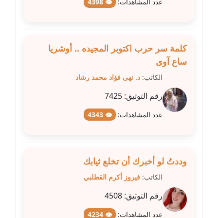
عدد المشاهدات:
👁 4398
عاملة
مدونة شريف ابراهيم
عاملة
كلمة سر حرب اكتوبر المجيده .. أوشريا
ساع آوى
مدونة شيماء الجمل
الكاتب:
د. نهى فؤاد محمد رشاد
عاملة
رقم التوثيق:
7425
مدونة شيماء حسني
عدد المشاهدات:
👁 4343
عاملة
مدونة شيماء عبد المقصود
عاملة
وددتُ لو أخبرك أن تخلع ثيابك
مدونة شيماء عصام
الكاتب:
فيروز أكرم القطلبي
عاملة
رقم التوثيق:
4508
مدونة شيماء عمارة
عدد المشاهدات:
👁 4234