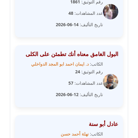
رقم التوثيق:
1861
متوفي
عدد المشاهدات:
48
مدونة طه ابوزيد
تاريخ التأليف:
14-06-2026
عاملة
مدونة طه عبد الوهاب
عاملة
البول الغامق معناه أنك تطمئن على الكلى
مدونة عاصم عرابي
الكاتب:
د. ايمان احمد ابو المجد الدواخلي
عاملة
رقم التوثيق:
24
عدد المشاهدات:
57
مدونة عبد الحميد ابراهيم
عاملة
تاريخ التأليف:
12-06-2026
مدونة عبد الرحمن محمد
عاملة
عادل أبو سنة
مدونة عبد الكريم موسى
الكاتب:
نهلة أحمد حسن