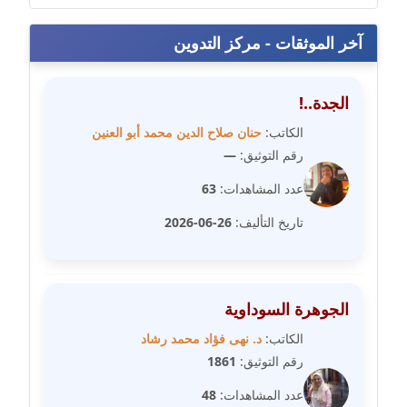
مدونة خالد العامري
آخر الموثقات - مركز التدوين
معلق
مدونة خالد دومه
الجدة..!
عاملة
الكاتب:
حنان صلاح الدين محمد أبو العنين
رقم التوثيق:
—
مدونة خالد صالح
عاملة
عدد المشاهدات:
63
تاريخ التأليف:
26-06-2026
مدونة خالد عويس
عاملة
مدونة خالد منير
الجوهرة السوداوية
عاملة
الكاتب:
د. نهى فؤاد محمد رشاد
مدونة خليل السيد
رقم التوثيق:
1861
عاملة
عدد المشاهدات:
48