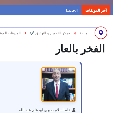
آخر الموثقات
المنصة
مركز التـدوين و التوثيـق ✔
المدونات الموث
الفخر بالعار
بقلم:
اسلام صبري ابو علم عبد الله