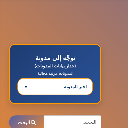
توجّه إلى مدونة
(جدار بيانات المدونات)
المدونات مرتبة هجائيٱ
اختر المدونة
▼
مدونة ابتسام محمد
عاملة
البحث
البحث