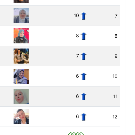
10
7
8
8
7
9
6
10
6
11
6
12