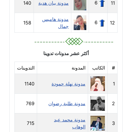
6
11
مدونة بيان هدية
140
مدونة ايهاب همام
عاملة
مدونة هاميس
6
158
12
مدونة بيان هدية
جمال
عاملة
مدونة تامر زيدان
أكثر عشر مدونات تدوينا
عاملة
#
الكاتب
المدونة
التدوينات
مدونة تسنيم فضالي
عاملة
1
مدونة نهلة حمودة
1140
مدونة ثائر دالي
عاملة
2
مدونة طلبة رضوان
769
مدونة جاد كريم
مدونة محمد عبد
عاملة
715
3
الوهاب