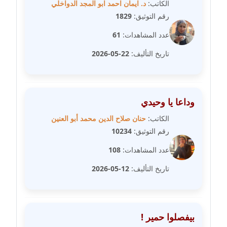
الكاتب:
د. ايمان احمد ابو المجد الدواخلي
مدونة فاطمة حجازي
عاملة
رقم التوثيق:
1829
عدد المشاهدات:
61
مدونة فيرا زولوتاريفا
عاملة
تاريخ التأليف:
22-05-2026
مدونة فيروز القطلبي
عاملة
وداعا يا وحيدي
مدونة كريمان سالم
الكاتب:
حنان صلاح الدين محمد أبو العنين
عاملة
رقم التوثيق:
10234
عدد المشاهدات:
108
مدونة كنوز صلاح
موقوف
تاريخ التأليف:
12-05-2026
مدونة كيندا فائز
عاملة
بيفصلوا حمير !