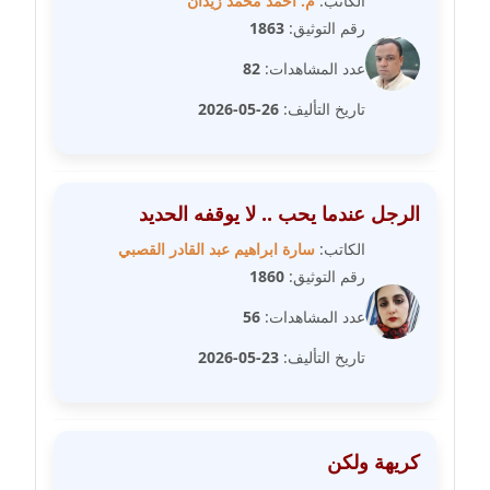
الكاتب:
م. أحمد محمد زيدان
مدونة عمرو عاطف
رقم التوثيق:
1863
عاملة
عدد المشاهدات:
82
مدونة غادة زهران
تاريخ التأليف:
26-05-2026
عاملة
مدونة غادة سيد
عاملة
الرجل عندما يحب .. لا يوقفه الحديد
الكاتب:
سارة ابراهيم عبد القادر القصبي
مدونة غازي جابر
رقم التوثيق:
1860
عاملة
عدد المشاهدات:
56
مدونة فاطمة البسريني
تاريخ التأليف:
23-05-2026
عاملة
مدونة فاطمة الزهراء بناني
موقوف
كريهة ولكن