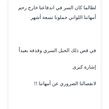
لطالما كان السر في اندفاعنا خارج رحم
مدونة احمد كريدي
عاملة
أمهاتنا اللواتي حملونا تسعة أشهر
مدونة أحمد مليجي
عاملة
مدونة اريج الشرفا
في قص ذلك الحبل السري وقذفه بعيداً
عاملة
مدونة اسراء كمال
إشارة كبرى
عاملة
مدونة اسلام أبو علم
لانفصالنا الضروري عن أمهاتنا !!
عاملة
مدونة اسماء خوجة
عاملة