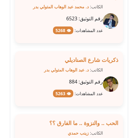
الكاتب:
د. محمد عبد الوهاب المتولي بدر
مدونة سهر صيام
رقم التوثيق:
6523
عاملة
عدد المشاهدات:
👁 5268
مدونة سهى الضاوي
عاملة
مدونة سهير عسكر
ذكريات شارع الصناديلي
عاملة
الكاتب:
د. عبد الوهاب المتولي بدر
مدونة سوزان بهنسي
رقم التوثيق:
884
عاملة
عدد المشاهدات:
👁 5263
مدونة سوميه الالفي
عاملة
الحب .. والنزوة .. ما الفارق ؟؟
مدونة شادي الربابعة
الكاتب:
زينب حمدي
عاملة