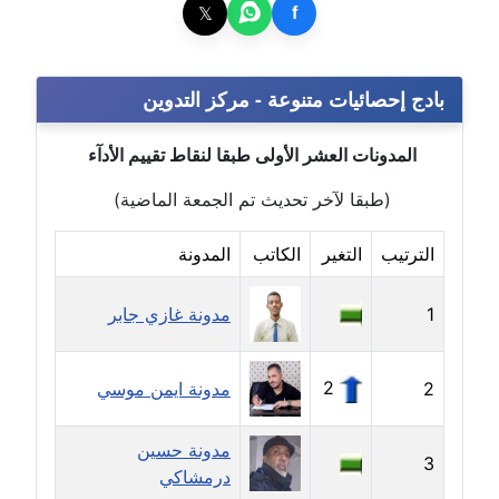
𝕏
f
مدونة أماني عز الدين
عاملة
بادج إحصائيات متنوعة - مركز التدوين
مدونة أمل الجزائرية
متوفي
المدونات العشر الأولى طبقا لنقاط تقييم الأدآء
مدونة أمل الخولي
(طبقا لآخر تحديث تم الجمعة الماضية)
عاملة
الترتيب
التغير
الكاتب
المدونة
مدونة أمل درويش
عاملة
1
مدونة غازي جابر
مدونة أمل زيادة
2
2
مدونة ايمن موسي
عاملة
مدونة امل محمود
مدونة حسين
3
عاملة
درمشاكي