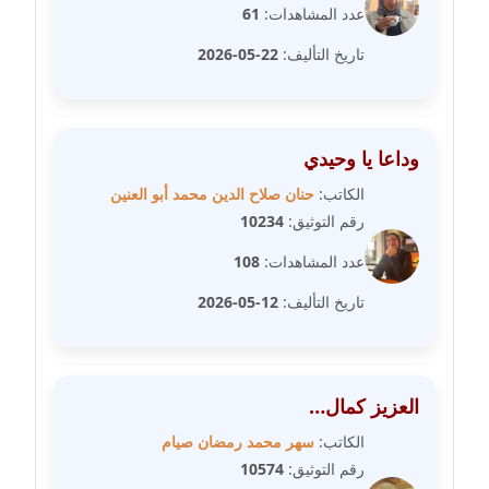
عدد المشاهدات:
61
مدونة سامح فرج
تاريخ التأليف:
22-05-2026
عاملة
مدونة سحر أبو العلا
وداعا يا وحيدي
عاملة
الكاتب:
حنان صلاح الدين محمد أبو العنين
مدونة سحر حسب الله
رقم التوثيق:
10234
عاملة
عدد المشاهدات:
108
مدونة سعاد سيد
تاريخ التأليف:
12-05-2026
عاملة
مدونة سعيد زعلوك
معلق
العزيز كمال…
الكاتب:
سهر محمد رمضان صيام
مدونة سلوى بدران
رقم التوثيق:
10574
عاملة