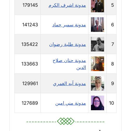
مدونة حسين درمشاكي
5
مدونة اشرف الكرم
179145
عاملة
مدونة حلا عادل
6
مدونة سمير حماد
141243
عاملة
مدونة حنان الهواري
7
مدونة طلبة رضوان
135422
عاملة
مدونة حنان صلاح
133663
8
مدونة حنان صلاح الدين
الدين
عاملة
9
مدونة آيه الغمري
129961
مدونة حنان طنطاوي
عاملة
10
مدونة مني امين
127689
مدونة حنين الفلسطينية
متوفي
مدونة خالد الخطيب