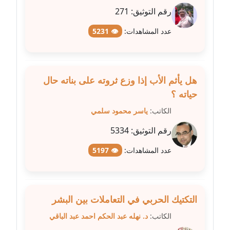
رقم التوثيق:
271
مدونة شرف الدين محمد
عاملة
عدد المشاهدات:
👁 5231
مدونة شريف ابراهيم
عاملة
هل يأثم الأب إذا وزع ثروته على بناته حال
حياته ؟
مدونة شيماء الجمل
عاملة
الكاتب:
ياسر محمود سلمي
رقم التوثيق:
5334
مدونة شيماء حسني
عاملة
عدد المشاهدات:
👁 5197
مدونة شيماء عبد المقصود
عاملة
التكتيك الحربي في التعاملات بين البشر
مدونة شيماء عصام
الكاتب:
د. نهله عبد الحكم احمد عبد الباقي
عاملة