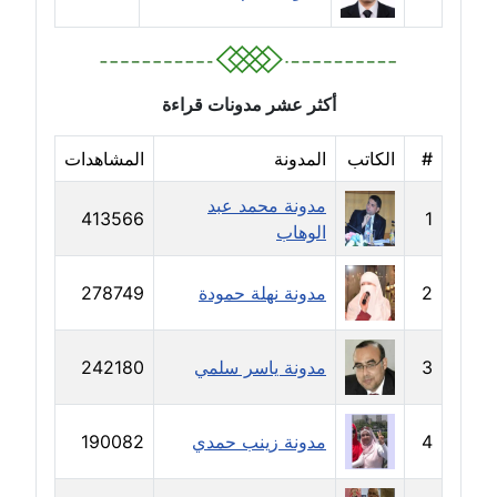
مدونة حاتم سلامة
عاملة
مدونة حجازي يونس
أكثر عشر مدونات قراءة
عاملة
#
الكاتب
المدونة
المشاهدات
مدونة حسن رجب
عاملة
مدونة محمد عبد
413566
1
الوهاب
مدونة حسن غريب
معلق
2
مدونة نهلة حمودة
278749
مدونة حسن محي الدين
متوفي
3
مدونة ياسر سلمي
242180
مدونة حسين العلي
4
مدونة زينب حمدي
190082
عاملة