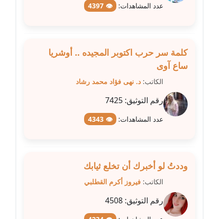
عدد المشاهدات:
👁 4397
مدونة طلبة رضوان
متوفي
مدونة طه ابوزيد
كلمة سر حرب اكتوبر المجيده .. أوشريا
عاملة
ساع آوى
الكاتب:
د. نهى فؤاد محمد رشاد
مدونة طه عبد الوهاب
عاملة
رقم التوثيق:
7425
عدد المشاهدات:
👁 4343
مدونة عاصم عرابي
عاملة
مدونة عبد الحميد ابراهيم
وددتُ لو أخبرك أن تخلع ثيابك
عاملة
الكاتب:
فيروز أكرم القطلبي
مدونة عبد الرحمن محمد
رقم التوثيق:
4508
عاملة