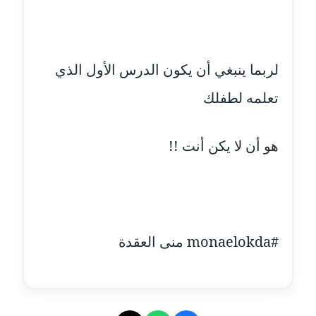
مدونة اشرف الكرم
عاملة
لربما ينبغي أن يكون الدرس الأول الذي
مدونة اشرف النجار
عاملة
تعلمه لطفلك
مدونة السيده فوزي
هو أن لا يكن أنت !!
عاملة
مدونة آمال صالح
عاملة
مدونة أماني بالحاج
#monaelokda منى العقدة
معلق
مدونة أماني عبد السلام
عاملة