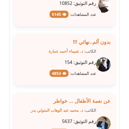
رقم التوثيق:
10852
مدونة شيماء عمارة
عدد المشاهدات:
👁 5145
عاملة
مدونة شيماء مكى
عاملة
بدون ألم..نهائي !!!
الكاتب:
د. شيماء أحمد عمارة
مدونة صفا غنيم
عاملة
رقم التوثيق:
154
مدونة صفاء فوزي
عدد المشاهدات:
👁 4853
عاملة
مدونة صفية الجيار
عن نعمة الأطفال ... خواطر
عاملة
الكاتب:
د. محمد عبد الوهاب المتولي بدر
مدونة طارق المسيري
رقم التوثيق:
5637
عاملة