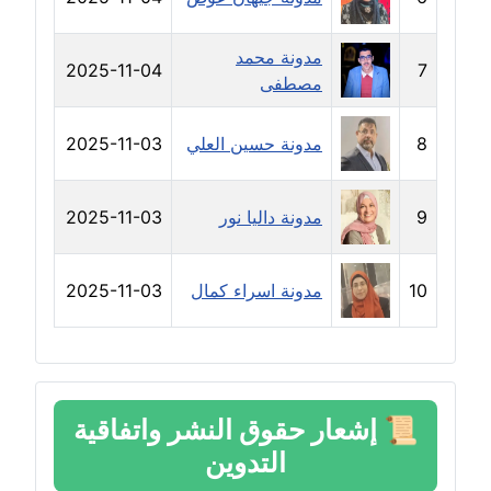
عاملة
مدونة محمد
2025-11-04
7
مدونة خولة سعيدان
مصطفى
عاملة
8
مدونة حسين العلي
2025-11-03
مدونة داليا السعيد
موقوف
9
مدونة داليا نور
2025-11-03
مدونة داليا فاروق
عاملة
10
مدونة اسراء كمال
2025-11-03
مدونة داليا نور
عاملة
مدونة دعاء البدري
📜
إشعار حقوق النشر واتفاقية
عاملة
التدوين
مدونة دعاء الجابي