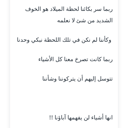
ربما سر بكائنا لحظة الميلاد هو الخوف
مدونة أسماء كاشف
عاملة
الشديد من شئ لا نعلمه
مدونة أسماء نور الدين
‏وكأننا لم نكن في تلك اللحظة نبكي وحدنا
عاملة
مدونة اسماعيل ابو زيد
ربما كانت تصرخ معنا كل الأشياء
عاملة
مدونة اسماعيل محسن
تتوسل إليهم أن يتركوننا وشأننا
عاملة
مدونة اسيمة اسامه
عاملة
انها أشياء لن يفهمها آباؤنا !!
مدونة أشرف القط
عاملة