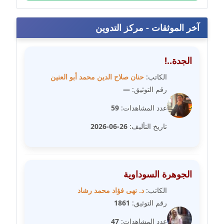
عاملة
آخر الموثقات - مركز التدوين
مدونة دعاء الشاهد
عاملة
الجدة..!
مدونة دينا عاصم
الكاتب:
حنان صلاح الدين محمد أبو العنين
عاملة
رقم التوثيق:
—
مدونة دينا منير
عدد المشاهدات:
59
عاملة
تاريخ التأليف:
26-06-2026
مدونة راقية الدويك
عاملة
الجوهرة السوداوية
مدونة رانيا ثروت
الكاتب:
د. نهى فؤاد محمد رشاد
عاملة
رقم التوثيق:
1861
مدونة رجاء دياب
عدد المشاهدات:
47