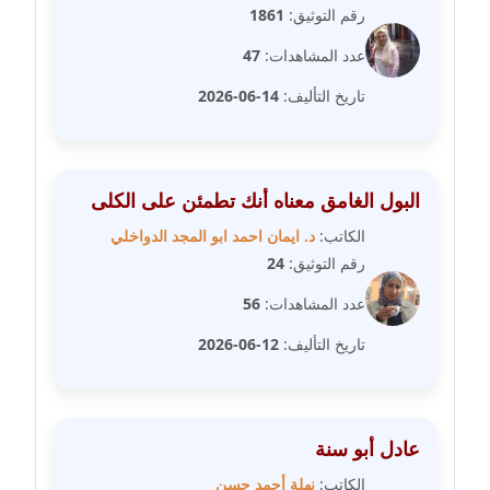
رقم التوثيق:
1861
مدونة عبير محمد
عاملة
عدد المشاهدات:
47
تاريخ التأليف:
14-06-2026
مدونة عبير مصطفى
عاملة
مدونة عزة الأمير
البول الغامق معناه أنك تطمئن على الكلى
عاملة
الكاتب:
د. ايمان احمد ابو المجد الدواخلي
رقم التوثيق:
24
مدونة عزة بركة
عاملة
عدد المشاهدات:
56
تاريخ التأليف:
12-06-2026
مدونة عطا الله حسب الله
عاملة
مدونة عفاف حسين
عادل أبو سنة
عاملة
الكاتب:
نهلة أحمد حسن