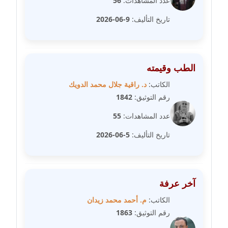
عدد المشاهدات:
56
عاملة
تاريخ التأليف:
9-06-2026
مدونة رفعت عراقي
عاملة
مدونة رهام معلا
الطب وقيمته
عاملة
الكاتب:
د. راقية جلال محمد الدويك
رقم التوثيق:
1842
مدونة ريهام الخميسي
عاملة
عدد المشاهدات:
55
تاريخ التأليف:
5-06-2026
مدونة زينات مطاوع
عاملة
مدونة زينب ابو الفضل
آخر عرفة
عاملة
الكاتب:
م. أحمد محمد زيدان
رقم التوثيق:
1863
مدونة زينب حمدي