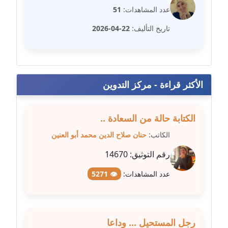
عدد المشاهدات:
51
مدونة سلوي جلال
تاريخ التأليف:
22-04-2026
عاملة
مدونة سلوى محمود
عاملة
الأكثر قراءة - مركز التدوين
مدونة سماح حامد
عاملة
الكتابة حالة من السعادة ..
الكاتب:
حنان صلاح الدين محمد أبو العنين
مدونة سمر ابراهيم
عاملة
رقم التوثيق:
14670
مدونة سمير حماد
عدد المشاهدات:
👁 5271
عاملة
مدونة سهام كمال
رجل المستحيل ... وداعا
عاملة