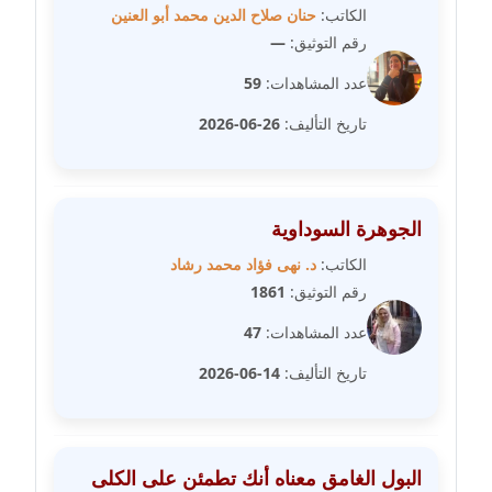
مدونة سامح فرج
الكاتب:
حنان صلاح الدين محمد أبو العنين
عاملة
رقم التوثيق:
—
عدد المشاهدات:
59
مدونة سحر أبو العلا
عاملة
تاريخ التأليف:
26-06-2026
مدونة سحر حسب الله
عاملة
الجوهرة السوداوية
مدونة سعاد سيد
الكاتب:
د. نهى فؤاد محمد رشاد
عاملة
رقم التوثيق:
1861
مدونة سعيد زعلوك
عدد المشاهدات:
47
معلق
تاريخ التأليف:
14-06-2026
مدونة سلوى بدران
عاملة
البول الغامق معناه أنك تطمئن على الكلى