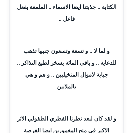
عاملة
الكتابة .. جذبتنا ايضا الاسماء .. الملمعة بفعل
فاعل ..
مدونة أسماء نور الدين
عاملة
مدونة اسماعيل ابو زيد
عاملة
و لما لا .. و تسعة وتسعون جنيها تذهب
للدعاية .. و باقي المائة يسخر لطبع التذاكر ..
مدونة اسماعيل محسن
عاملة
جباية لاموال المتخيليين .. و هم و هي
بالملايين
مدونة اسيمة اسامه
عاملة
مدونة أشرف القط
عاملة
و لقد كان لبعد نظرنا الفطري الطفولي الاثر
الاكبر في منح المغمورين ايضا الفرصة
مدونة اشرف الكرم