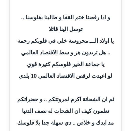
عاملة
مدونة ايمان النادي
و اذا رفضنا ختم القفا و طالبنا بفلوسنا ..
عاملة
توسل الينا قائلا
مدونة ايمان صلاح
يا اولاد الـــ محروسة خلي في قلوبكم رحمة
عاملة
.. هل تريدون هز و سط الاقتصاد العالمي
مدونة ايمان عبد الحليم
يا جماعة الخير فلوسكم كتيرة قوي
عاملة
لو اعيدت لرقص الاقتصاد العالمي 10 بلدي
مدونة ايمان عماد
عاملة
ثم ان الشحاتة اكرم لمروئتكم .. و حضراتكم
مدونة ايمان قادري
عاملة
تعلمون كيف ان الشحات له نصف الدنيا
مد ايدك و خلاص .. دي سهلة جدا بلا فلوسك
مدونة ايمن موسي
عاملة