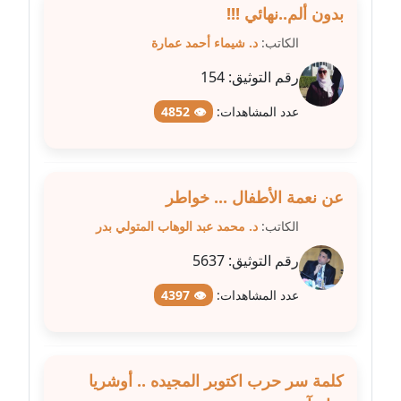
بدون ألم..نهائي !!!
مدونة علا الأزوك
الكاتب:
د. شيماء أحمد عمارة
عاملة
رقم التوثيق:
154
مدونة علاء سرحان
عدد المشاهدات:
👁 4852
عاملة
مدونة علي الصادق
عاملة
عن نعمة الأطفال ... خواطر
الكاتب:
د. محمد عبد الوهاب المتولي بدر
مدونة علي الفشني
رقم التوثيق:
5637
عاملة
عدد المشاهدات:
👁 4397
مدونة عماد مصباح
عاملة
مدونة عمرو عاطف
كلمة سر حرب اكتوبر المجيده .. أوشريا
عاملة