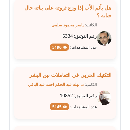
هل يأثم الأب إذا وزع ثروته على بناته حال
مدونة عبير مصطفى
حياته ؟
عاملة
الكاتب:
ياسر محمود سلمي
رقم التوثيق:
5334
مدونة عزة الأمير
عاملة
عدد المشاهدات:
👁 5196
مدونة عزة بركة
عاملة
التكتيك الحربي في التعاملات بين البشر
مدونة عطا الله حسب الله
الكاتب:
د. نهله عبد الحكم احمد عبد الباقي
عاملة
رقم التوثيق:
10852
مدونة عفاف حسين
عدد المشاهدات:
👁 5145
عاملة
مدونة علا ابو السعادات
عاملة