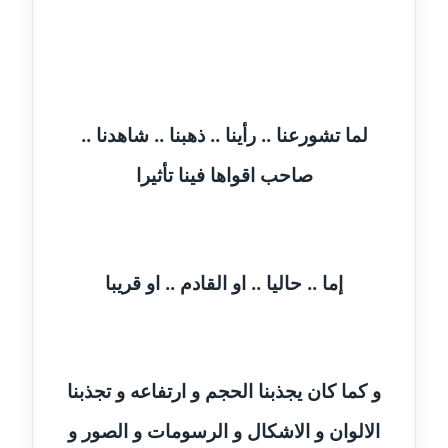
عاملة
مدونة أحمد مليجي
عاملة
لما تشورعنا .. رأينا .. ذهبنا .. شاهدنا ..
مدونة اريج الشرفا
عاملة
صاحب اقواها فينا تأثيرا
مدونة اسراء كمال
عاملة
إما .. حاليا .. او القادم .. او قريبا
مدونة اسلام أبو علم
عاملة
مدونة اسماء خوجة
و كما كان يجذبنا الحجم و ارتفاعه و تجذبنا
عاملة
الالوان و الاشكال و الرسومات و الصور و
مدونة أسماء كاشف