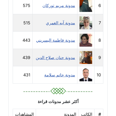
6
مدونة مريم توركان
575
مدونة خولة سعيدان
عاملة
7
مدونة آيه الغمري
515
مدونة داليا السعيد
موقوف
8
مدونة فاطمة البسريني
443
مدونة داليا فاروق
عاملة
9
مدونة حنان صلاح الدين
439
مدونة داليا نور
عاملة
10
مدونة حاتم سلامة
431
مدونة دعاء البدري
عاملة
أكثر عشر مدونات قراءة
مدونة دعاء الجابي
عاملة
#
الكاتب
المدونة
المشاهدات