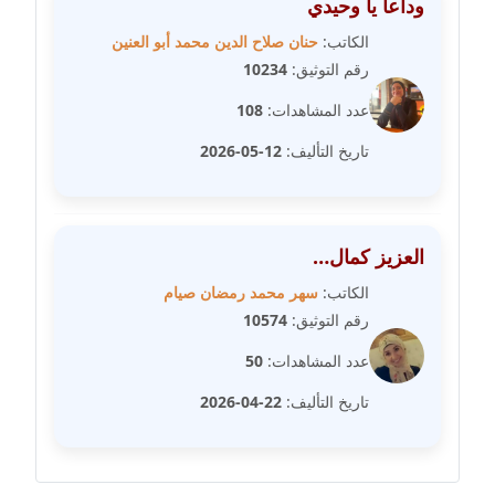
وداعا يا وحيدي
عاملة
الكاتب:
حنان صلاح الدين محمد أبو العنين
مدونة شيماء مكى
رقم التوثيق:
10234
عاملة
عدد المشاهدات:
108
مدونة صفا غنيم
تاريخ التأليف:
12-05-2026
عاملة
مدونة صفاء فوزي
العزيز كمال…
عاملة
الكاتب:
سهر محمد رمضان صيام
مدونة صفية الجيار
رقم التوثيق:
10574
عاملة
عدد المشاهدات:
50
مدونة طارق المسيري
تاريخ التأليف:
22-04-2026
عاملة
مدونة طلبة رضوان