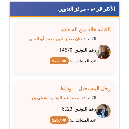
متوفي
الأكثر قراءة - مركز التدوين
مدونة طه ابوزيد
عاملة
الكتابة حالة من السعادة ..
مدونة طه عبد الوهاب
الكاتب:
حنان صلاح الدين محمد أبو العنين
عاملة
رقم التوثيق:
14670
مدونة عاصم عرابي
عدد المشاهدات:
👁 5271
عاملة
مدونة عبد الحميد ابراهيم
عاملة
رجل المستحيل ... وداعا
الكاتب:
د. محمد عبد الوهاب المتولي بدر
مدونة عبد الرحمن محمد
رقم التوثيق:
6523
عاملة
عدد المشاهدات:
👁 5267
مدونة عبد الكريم موسى