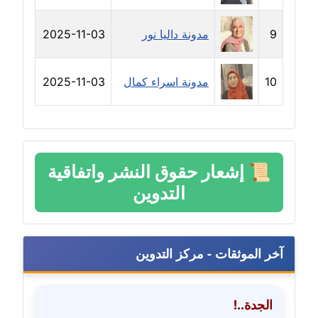
مدونة سارة ابراهيم
عاملة
9
مدونة داليا نور
2025-11-03
مدونة سارة القصبي
عاملة
10
مدونة اسراء كمال
2025-11-03
مدونة سارة سعيد
عاملة
مدونة سالي علاء الدين
📜
إشعار حقوق النشر واتفاقية
عاملة
التدوين
مدونة سامح رشاد
عاملة
آخر الموثقات - مركز التدوين
مدونة سامح طلعت
عاملة
الجدة..!