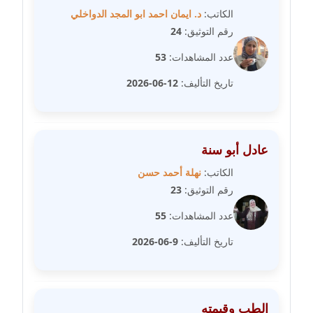
مدونة سلوي جلال
الكاتب:
د. ايمان احمد ابو المجد الدواخلي
عاملة
رقم التوثيق:
24
مدونة سلوى محمود
عدد المشاهدات:
53
عاملة
تاريخ التأليف:
12-06-2026
مدونة سماح حامد
عاملة
عادل أبو سنة
مدونة سمر ابراهيم
عاملة
الكاتب:
نهلة أحمد حسن
رقم التوثيق:
23
مدونة سمير حماد
عدد المشاهدات:
55
عاملة
تاريخ التأليف:
9-06-2026
مدونة سهام كمال
عاملة
الطب وقيمته
مدونة سهر صيام