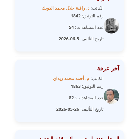
عاملة
الكاتب:
د. راقية جلال محمد الدويك
رقم التوثيق:
1842
مدونة سهى الضاوي
عدد المشاهدات:
54
عاملة
تاريخ التأليف:
5-06-2026
مدونة سهير عسكر
عاملة
مدونة سوزان بهنسي
آخر عرفة
عاملة
الكاتب:
م. أحمد محمد زيدان
رقم التوثيق:
1863
مدونة سوميه الالفي
عدد المشاهدات:
82
عاملة
تاريخ التأليف:
26-05-2026
مدونة شادي الربابعة
عاملة
مدونة شرف الدين محمد
الرجل عندما يحب .. لا يوقفه الحديد