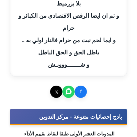
بلا بزرميط
مدونة إيناس عراقي
و ثم ان ايضا الرقص الاقتصادي من الكبائر و
عاملة
حرام
مدونة آيه ابو زهرة
و ايما لحم نبت من حرام فالنار اولي به ..
عاملة
باطل الحق و الحق الباطل
مدونة آية الدرديري
و شـــــــوووبـش
عاملة
مدونة آيه الغمري
عاملة
𝕏
f
مدونة آية عبد العزيز
عاملة
بادج إحصائيات متنوعة - مركز التدوين
مدونة ايهاب همام
المدونات العشر الأولى طبقا لنقاط تقييم الأدآء
عاملة