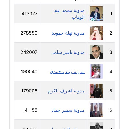
مدونة دعاء الشاهد
مدونة محمد عبد
عاملة
413377
1
الوهاب
مدونة دينا عاصم
2
مدونة نهلة حمودة
278550
عاملة
مدونة دينا منير
3
مدونة ياسر سلمي
242007
عاملة
مدونة راقية الدويك
4
مدونة زينب حمدي
190040
عاملة
5
مدونة اشرف الكرم
179006
مدونة رانيا ثروت
عاملة
6
مدونة سمير حماد
141155
مدونة رجاء دياب
عاملة