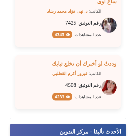
ساع آوى
الكاتب:
د. نهى فؤاد محمد رشاد
مدونة غادة زهران
عاملة
رقم التوثيق:
7425
عدد المشاهدات:
👁 4343
مدونة غادة سيد
عاملة
مدونة غازي جابر
وددتُ لو أخبرك أن تخلع ثيابك
عاملة
الكاتب:
فيروز أكرم القطلبي
مدونة فاطمة البسريني
رقم التوثيق:
4508
عاملة
عدد المشاهدات:
👁 4233
مدونة فاطمة الزهراء بناني
موقوف
مدونة فاطمة حجازي
الأحدث تأليفا - مركز التدوين
عاملة