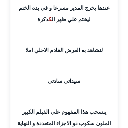
عاملة
عندها يخرج المدير مسرعا و في يده الختم
مدونة أمل الجزائرية
ليختم علي ظهر ال
ك
ذكرة
متوفي
مدونة أمل الخولي
عاملة
لنشاهد به العرض القادم الاحلي املا
مدونة أمل درويش
عاملة
سيداتي سادتي
مدونة أمل زيادة
عاملة
مدونة امل محمود
عاملة
ينسحب هذا المفهوم علي الفيلم الكبير
الملون سكوب ذو الاجزاء المتعددة و النهاية
مدونة أمل منشاوي