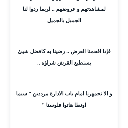
عاملة
لمشاهدتهم و عروضهم .. لربما ردوا لنا
مدونة اشرف النجار
الجميل بالجميل
عاملة
مدونة السيده فوزي
عاملة
فإذا افحمنا العرض .. رضينا به كافضل شيئ
مدونة آمال صالح
يستطيع القرش شراؤه ..
عاملة
مدونة أماني بالحاج
معلق
و الا تجمهرنا امام باب الادارة مرددين " سيما
مدونة أماني عبد السلام
اونطا هاتوا فلوسنا "
عاملة
مدونة أماني عز الدين