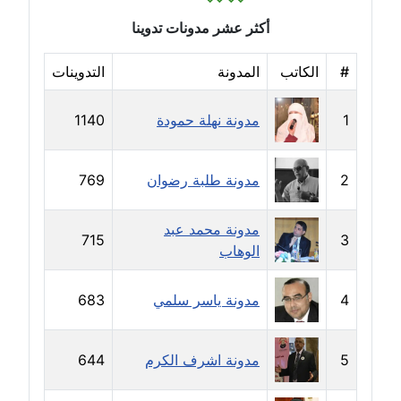
مدونة خالد العامري
أكثر عشر مدونات تدوينا
معلق
#
الكاتب
المدونة
التدوينات
مدونة خالد دومه
عاملة
1
مدونة نهلة حمودة
1140
مدونة خالد صالح
عاملة
2
مدونة طلبة رضوان
769
مدونة خالد عويس
مدونة محمد عبد
715
3
عاملة
الوهاب
مدونة خالد منير
4
مدونة ياسر سلمي
683
عاملة
مدونة خليل السيد
5
مدونة اشرف الكرم
644
عاملة