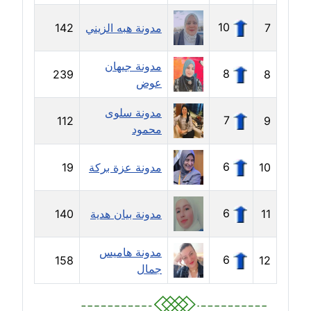
مدونة حلا عادل
10
7
مدونة هبه الزيني
142
عاملة
مدونة جيهان
مدونة حنان الهواري
8
239
8
عوض
عاملة
مدونة سلوى
7
112
9
مدونة حنان صلاح الدين
محمود
عاملة
6
10
مدونة عزة بركة
19
مدونة حنان طنطاوي
عاملة
6
11
مدونة بيان هدية
140
مدونة حنين الفلسطينية
متوفي
مدونة هاميس
6
158
12
جمال
مدونة خالد الخطيب
عاملة