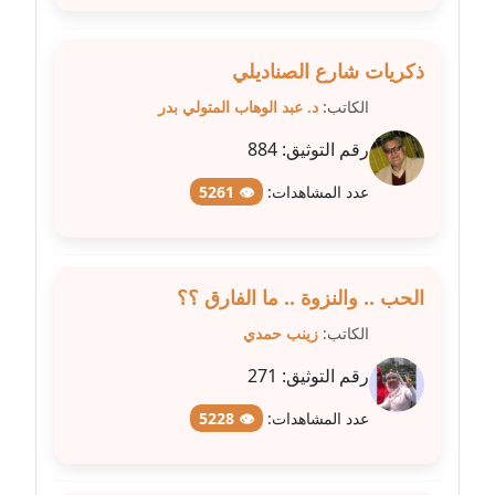
عاملة
مدونة عبد الوهاب بدر
ذكريات شارع الصناديلي
عاملة
الكاتب:
د. عبد الوهاب المتولي بدر
مدونة عبير بسيوني
رقم التوثيق:
884
عاملة
عدد المشاهدات:
👁 5261
مدونة عبير سعد
عاملة
الحب .. والنزوة .. ما الفارق ؟؟
مدونة عبير عبد الرحيم (ماعت)
عاملة
الكاتب:
زينب حمدي
رقم التوثيق:
271
مدونة عبير عزاوي
عاملة
عدد المشاهدات:
👁 5228
مدونة عبير محمد
عاملة