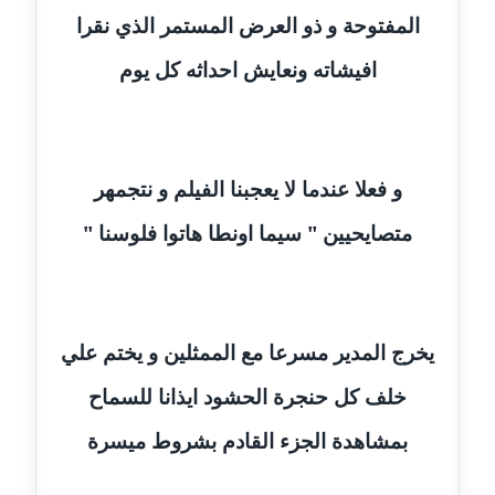
موقوف
المفتوحة و ذو العرض المستمر الذي نقرا
مدونة أميرة اسماعيل
افيشاته ونعايش احداثه كل يوم
عاملة
مدونة أميرة رفعت
عاملة
و فعلا عندما لا يعجبنا الفيلم و نتجمهر
مدونة أميرة محمود
متصايحيين " سيما اونطا هاتوا فلوسنا "
عاملة
مدونة انجي مطاوع
عاملة
يخرج المدير مسرعا مع الممثلين و يختم علي
مدونة آيات القاضي
خلف كل حنجرة الحشود ايذانا للسماح
عاملة
بمشاهدة الجزء القادم بشروط ميسرة
مدونة ايمان الدواخلي