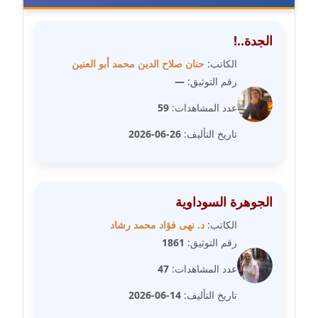
مدونة فيرا زولوتاريفا
الجدة..!
عاملة
الكاتب:
حنان صلاح الدين محمد أبو العنين
مدونة فيروز القطلبي
رقم التوثيق:
—
عاملة
عدد المشاهدات:
59
مدونة كريمان سالم
تاريخ التأليف:
26-06-2026
عاملة
مدونة كنوز صلاح
الجوهرة السوداوية
موقوف
الكاتب:
د. نهى فؤاد محمد رشاد
مدونة كيندا فائز
رقم التوثيق:
1861
عاملة
عدد المشاهدات:
47
مدونة ليلى سرحان
تاريخ التأليف:
14-06-2026
عاملة