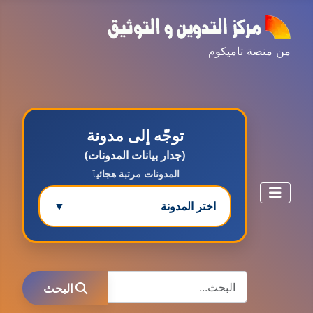
من منصة تاميكوم
توجّه إلى مدونة
(جدار بيانات المدونات)
المدونات مرتبة هجائيٱ
اختر المدونة
▼
مدونة ابتسام محمد
البحث
عاملة
البحث