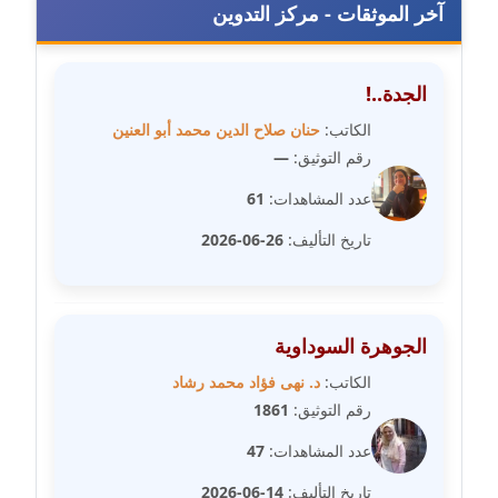
آخر الموثقات - مركز التدوين
مدونة دعاء الشاهد
عاملة
الجدة..!
مدونة دينا عاصم
الكاتب:
حنان صلاح الدين محمد أبو العنين
عاملة
رقم التوثيق:
—
مدونة دينا منير
عدد المشاهدات:
61
عاملة
تاريخ التأليف:
26-06-2026
مدونة راقية الدويك
عاملة
الجوهرة السوداوية
مدونة رانيا ثروت
عاملة
الكاتب:
د. نهى فؤاد محمد رشاد
رقم التوثيق:
1861
مدونة رجاء دياب
عدد المشاهدات:
47
عاملة
تاريخ التأليف:
14-06-2026