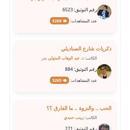
عاملة
رقم التوثيق:
6523
مدونة سهى الضاوي
عدد المشاهدات:
👁 5268
عاملة
مدونة سهير عسكر
ذكريات شارع الصناديلي
عاملة
الكاتب:
د. عبد الوهاب المتولي بدر
مدونة سوزان بهنسي
رقم التوثيق:
884
عاملة
عدد المشاهدات:
👁 5265
مدونة سوميه الالفي
عاملة
مدونة شادي الربابعة
الحب .. والنزوة .. ما الفارق ؟؟
عاملة
الكاتب:
زينب حمدي
مدونة شرف الدين محمد
رقم التوثيق:
271