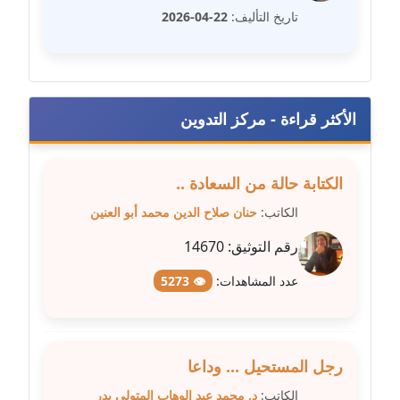
مدونة سلوي جلال
تاريخ التأليف:
22-04-2026
عاملة
مدونة سلوى محمود
عاملة
الأكثر قراءة - مركز التدوين
مدونة سماح حامد
عاملة
الكتابة حالة من السعادة ..
مدونة سمر ابراهيم
الكاتب:
حنان صلاح الدين محمد أبو العنين
عاملة
رقم التوثيق:
14670
مدونة سمير حماد
عدد المشاهدات:
👁 5273
عاملة
مدونة سهام كمال
عاملة
رجل المستحيل ... وداعا
الكاتب:
د. محمد عبد الوهاب المتولي بدر
مدونة سهر صيام