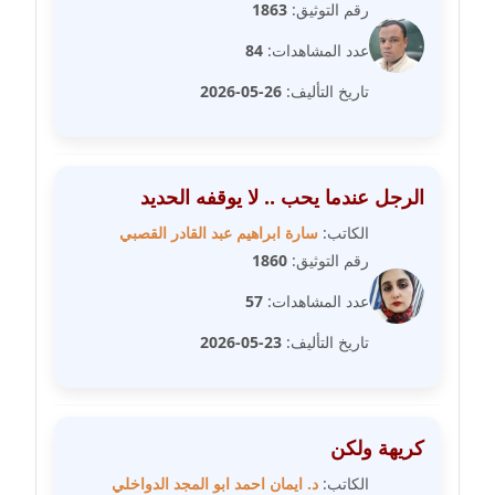
رقم التوثيق:
1863
مدونة غادة زهران
عدد المشاهدات:
84
عاملة
تاريخ التأليف:
26-05-2026
مدونة غادة سيد
عاملة
الرجل عندما يحب .. لا يوقفه الحديد
مدونة غازي جابر
الكاتب:
سارة ابراهيم عبد القادر القصبي
عاملة
رقم التوثيق:
1860
مدونة فاطمة البسريني
عدد المشاهدات:
57
عاملة
تاريخ التأليف:
23-05-2026
مدونة فاطمة الزهراء بناني
موقوف
كريهة ولكن
مدونة فاطمة حجازي
عاملة
الكاتب:
د. ايمان احمد ابو المجد الدواخلي