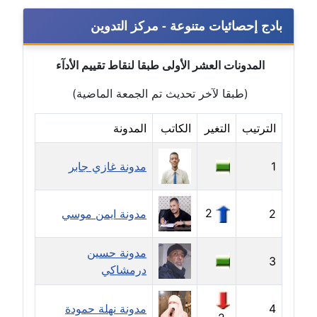
عاملة
بادج إحصائيات متنوعة - مركز التدوين
مدونة أمل الجزائرية
متوفي
المدونات العشر الأولى طبقا لنقاط تقييم الأدآء
(طبقا لآخر تحديث تم الجمعة الماضية)
مدونة أمل الخولي
عاملة
الترتيب
التغير
الكاتب
المدونة
مدونة أمل درويش
عاملة
1
مدونة غازي جابر
مدونة أمل زيادة
2
2
مدونة ايمن موسي
عاملة
مدونة امل محمود
مدونة حسين
3
عاملة
درمشاكي
مدونة أمل منشاوي
4
مدونة نهلة حمودة