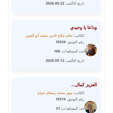
مدونة سامح فرج
تاريخ التأليف:
22-05-2026
عاملة
مدونة سحر أبو العلا
عاملة
وداعا يا وحيدي
الكاتب:
حنان صلاح الدين محمد أبو العنين
مدونة سحر حسب الله
رقم التوثيق:
10234
عاملة
عدد المشاهدات:
108
مدونة سعاد سيد
تاريخ التأليف:
12-05-2026
عاملة
مدونة سعيد زعلوك
معلق
العزيز كمال…
الكاتب:
سهر محمد رمضان صيام
مدونة سلوى بدران
رقم التوثيق:
10574
عاملة
عدد المشاهدات:
51