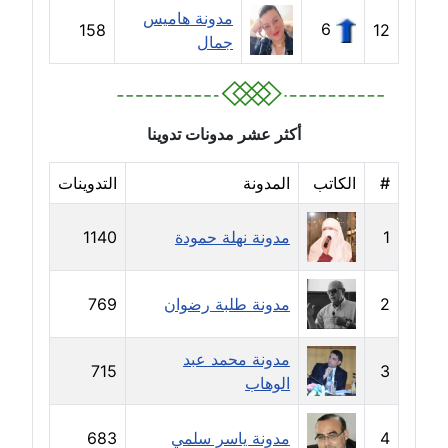
مدونة هاميس
6
158
12
جمال
مدونة بيان هدية
عاملة
مدونة تامر زيدان
أكثر عشر مدونات تدوينا
عاملة
#
الكاتب
المدونة
التدوينات
مدونة تسنيم فضالي
عاملة
1
مدونة نهلة حمودة
1140
مدونة ثائر دالي
عاملة
2
مدونة طلبة رضوان
769
مدونة جاد كريم
مدونة محمد عبد
عاملة
715
3
الوهاب
مدونة جلال الخطيب
عاملة
4
مدونة ياسر سلمي
683