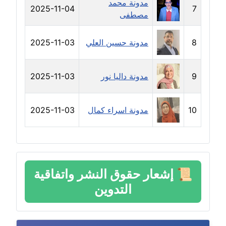
مدونة محمد
2025-11-04
7
مدونة خولة سعيدان
مصطفى
عاملة
8
مدونة حسين العلي
2025-11-03
مدونة داليا السعيد
موقوف
9
مدونة داليا نور
2025-11-03
مدونة داليا فاروق
عاملة
10
مدونة اسراء كمال
2025-11-03
مدونة داليا نور
عاملة
مدونة دعاء البدري
📜
إشعار حقوق النشر واتفاقية
عاملة
التدوين
مدونة دعاء الجابي
عاملة