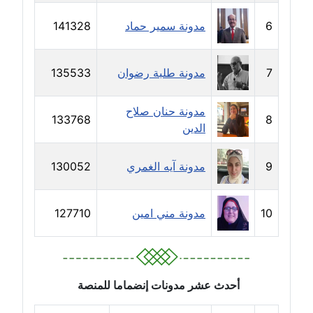
مدونة حلا عادل
6
مدونة سمير حماد
141328
عاملة
7
مدونة طلبة رضوان
135533
مدونة حنان الهواري
عاملة
مدونة حنان صلاح
133768
8
مدونة حنان صلاح الدين
الدين
عاملة
9
مدونة آيه الغمري
130052
مدونة حنان طنطاوي
عاملة
10
مدونة مني امين
127710
مدونة حنين الفلسطينية
متوفي
مدونة خالد الخطيب
أحدث عشر مدونات إنضماما للمنصة
عاملة