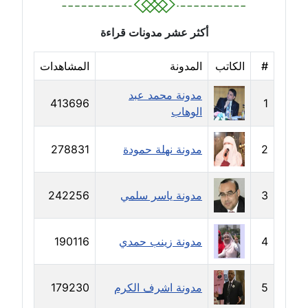
مدونة حجازي يونس
أكثر عشر مدونات قراءة
عاملة
#
الكاتب
المدونة
المشاهدات
مدونة حسن رجب
عاملة
مدونة محمد عبد
413696
1
الوهاب
مدونة حسن غريب
معلق
2
مدونة نهلة حمودة
278831
مدونة حسن محي الدين
متوفي
3
مدونة ياسر سلمي
242256
مدونة حسين العلي
4
مدونة زينب حمدي
190116
عاملة
مدونة حسين درمشاكي
5
مدونة اشرف الكرم
179230
عاملة