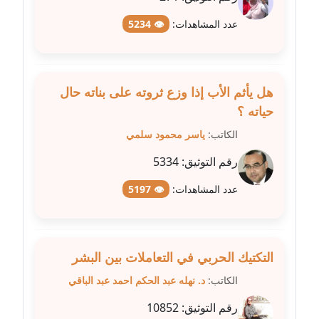
عاملة
عدد المشاهدات:
👁 5234
مدونة شريف ابراهيم
عاملة
هل يأثم الأب إذا وزع ثروته على بناته حال
مدونة شيماء الجمل
حياته ؟
عاملة
الكاتب:
ياسر محمود سلمي
مدونة شيماء حسني
رقم التوثيق:
5334
عاملة
عدد المشاهدات:
👁 5197
مدونة شيماء عبد المقصود
عاملة
التكتيك الحربي في التعاملات بين البشر
مدونة شيماء عصام
عاملة
الكاتب:
د. نهله عبد الحكم احمد عبد الباقي
رقم التوثيق:
10852
مدونة شيماء عمارة