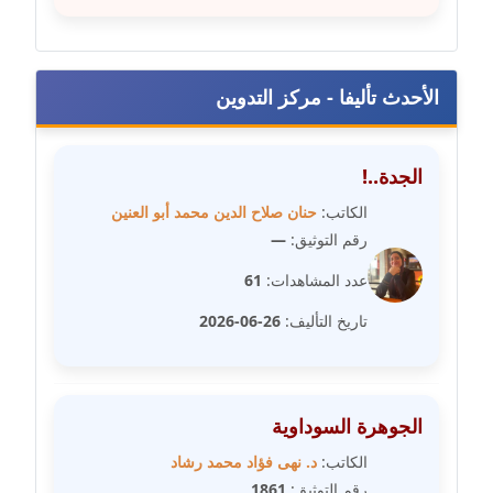
عاملة
مدونة عبد الوهاب بدر
عاملة
الأحدث تأليفا - مركز التدوين
مدونة عبير بسيوني
عاملة
الجدة..!
الكاتب:
حنان صلاح الدين محمد أبو العنين
مدونة عبير سعد
رقم التوثيق:
—
عاملة
عدد المشاهدات:
61
مدونة عبير عبد الرحيم (ماعت)
تاريخ التأليف:
26-06-2026
عاملة
مدونة عبير عزاوي
عاملة
الجوهرة السوداوية
الكاتب:
د. نهى فؤاد محمد رشاد
مدونة عبير محمد
رقم التوثيق:
1861
عاملة