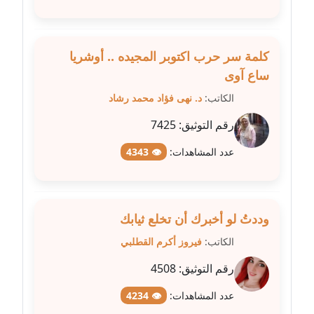
متوفي
مدونة طه ابوزيد
كلمة سر حرب اكتوبر المجيده .. أوشريا
عاملة
ساع آوى
مدونة طه عبد الوهاب
الكاتب:
د. نهى فؤاد محمد رشاد
عاملة
رقم التوثيق:
7425
مدونة عاصم عرابي
عدد المشاهدات:
👁 4343
عاملة
مدونة عبد الحميد ابراهيم
عاملة
وددتُ لو أخبرك أن تخلع ثيابك
الكاتب:
فيروز أكرم القطلبي
مدونة عبد الرحمن محمد
عاملة
رقم التوثيق:
4508
عدد المشاهدات:
👁 4234
مدونة عبد الكريم موسى