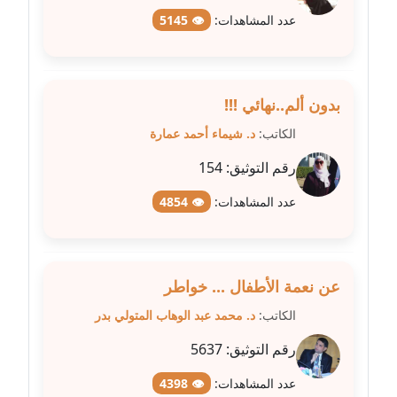
عاملة
عدد المشاهدات:
👁 5145
مدونة شيماء مكى
عاملة
بدون ألم..نهائي !!!
مدونة صفا غنيم
الكاتب:
د. شيماء أحمد عمارة
عاملة
رقم التوثيق:
154
مدونة صفاء فوزي
عدد المشاهدات:
👁 4854
عاملة
مدونة صفية الجيار
عاملة
عن نعمة الأطفال ... خواطر
الكاتب:
د. محمد عبد الوهاب المتولي بدر
مدونة طارق المسيري
عاملة
رقم التوثيق:
5637
مدونة طلبة رضوان
عدد المشاهدات:
👁 4398