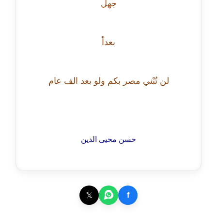
جهل
عاملة
مدونة اشرف النجار
بعداً
عاملة
مدونة السيده فوزي
عاملة
لن تُبْني مصر بكم ولو بعد الف عام
مدونة آمال صالح
عاملة
مدونة أماني بالحاج
حسن محيى الدين
معلق
مدونة أماني عبد السلام
عاملة
𝕏
f
مدونة أماني عز الدين