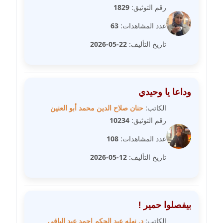
رقم التوثيق:
1829
مدونة فيرا زولوتاريفا
عدد المشاهدات:
63
عاملة
تاريخ التأليف:
22-05-2026
مدونة فيروز القطلبي
عاملة
وداعا يا وحيدي
مدونة كريمان سالم
عاملة
الكاتب:
حنان صلاح الدين محمد أبو العنين
رقم التوثيق:
10234
مدونة كنوز صلاح
عدد المشاهدات:
108
موقوف
تاريخ التأليف:
12-05-2026
مدونة كيندا فائز
عاملة
مدونة ليلى سرحان
بيفصلوا حمير !
عاملة
الكاتب:
د. نهله عبد الحكم احمد عبد الباقي