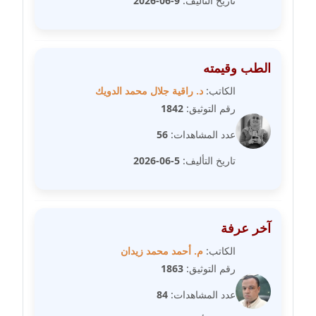
تاريخ التأليف:
9-06-2026
مدونة رفعت عراقي
عاملة
مدونة رهام معلا
الطب وقيمته
عاملة
الكاتب:
د. راقية جلال محمد الدويك
رقم التوثيق:
1842
مدونة ريهام الخميسي
عاملة
عدد المشاهدات:
56
تاريخ التأليف:
5-06-2026
مدونة زينات مطاوع
عاملة
مدونة زينب ابو الفضل
آخر عرفة
عاملة
الكاتب:
م. أحمد محمد زيدان
رقم التوثيق:
1863
مدونة زينب حمدي
عاملة
عدد المشاهدات:
84