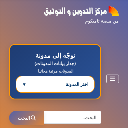
من منصة تاميكوم
توجّه إلى مدونة
(جدار بيانات المدونات)
المدونات مرتبة هجائيٱ
اختر المدونة
▼
مدونة ابتسام محمد
البحث
عاملة
البحث