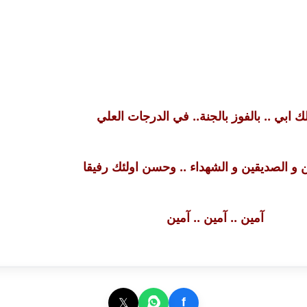
ك ابي .. بالفوز بالجنة.. في الدرجات العلي
ين و الصديقين و الشهداء .. وحسن اولئك رفيقا
آمين .. آمين .. آمين
𝕏
f