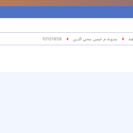
قة
مدونة م حسن محي الدين
10101958