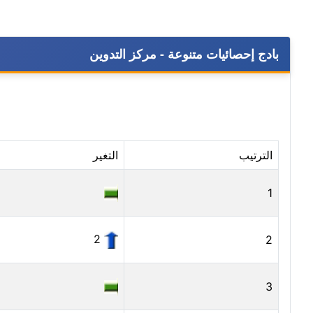
بادج إحصائيات متنوعة - مركز التدوين
الترتيب
التغير
1
2
2
3