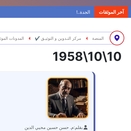
آخر الموثقات
المنصة
مركز التـدوين و التوثيـق ✔
المدونات الموث
10\10\1958
بقلم:
م. حسن حسين محيي الدين