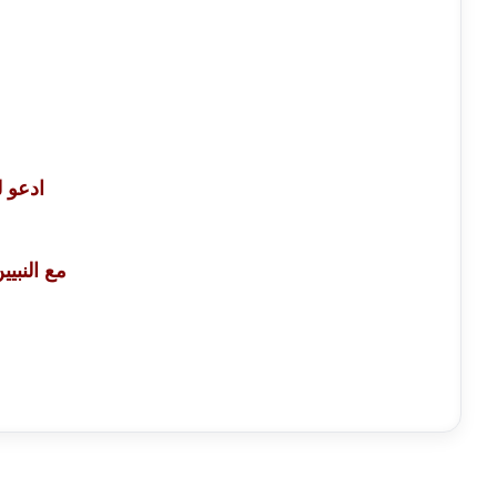
ادعو ل
مع النبي