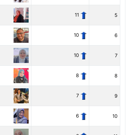
11
5
10
6
10
7
8
8
7
9
6
10