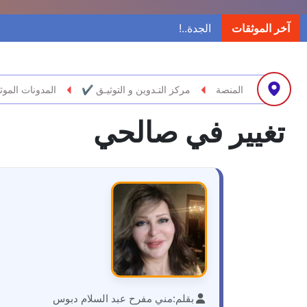
آخر الموثقات
المنصة
مركز التـدوين و التوثيـق ✔
المدونات الموث
تغيير في صالحي
بقلم:
مني مفرح عبد السلام دبوس