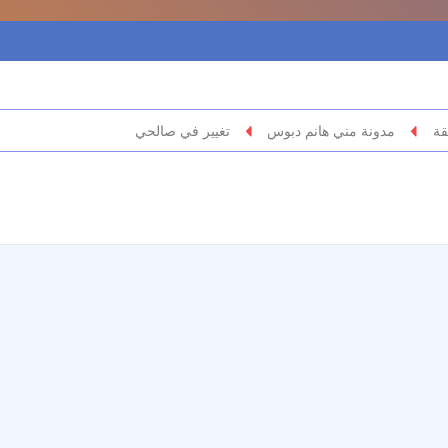
قة
مدونة مني هانم دبوس
تغيير في صالحي