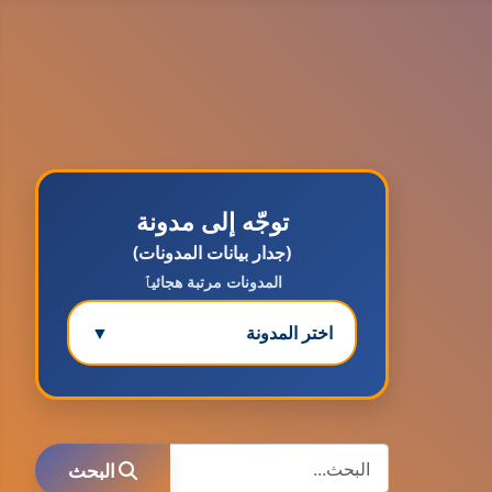
توجّه إلى مدونة
(جدار بيانات المدونات)
المدونات مرتبة هجائيٱ
اختر المدونة
▼
مدونة ابتسام محمد
عاملة
البحث
البحث