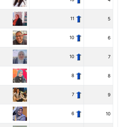
11
5
10
6
10
7
8
8
7
9
6
10