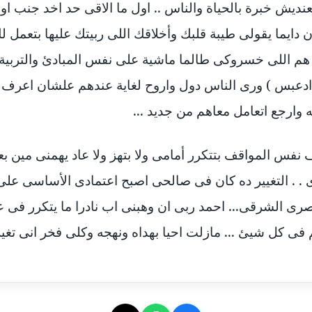
عنديش خبرة بالحياة والناس .. اول ما الاقى حد اخد جنب ا
ن دايما يقولى طيبة قلبك وأخلاقك اللى ربيتك عليها بتعمل
هم اللى خسروكى طالما ماشية على نفس المبادئ والتربية
ادعبس ) ورى الناس دول واروح لغاية عندهم علشان اعرف لي
وارجع اتعامل معاهم من جديد ...
وف نفس المواقف بتتكرر أمامى ولا بتهز ولا عاد يهمنى مين ب
 . التغيير ده كان فى صالحى اصبح اعتمادى الأساسى على 
ى الشرقى... احمد ربى ان وهبنى اب نادرا ما يتكرر فى عط
 فى كل شيئ ... مازلت احيا بهداه ونهجه وكلى فخر انى تغ