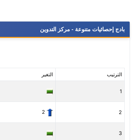
بادج إحصائيات متنوعة - مركز التدوين
الترتيب
التغير
1
2
2
3