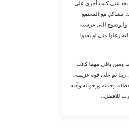
مدونة اسماء خوجة
عاملة
و بعد عنى كنت أجرى على
 لك مشاكل مع المجتمع
مدونة أسماء كاشف
عاملة
 والوضوح اللى غرسته
مدونة أسماء نور الدين
عاملة
ه زعلوا منى او بعدوا
مدونة اسماعيل ابو زيد
عاملة
مدونة اسماعيل محسن
عد ومين باقى مهما كانت
عاملة
ربنا ثم على قوة عزيمتى
مدونة اسيمة اسامه
عاملة
فه وحنانه ورجولته وأدبه
مدونة أشرف القط
عاملة
يرت للافضل..
مدونة اشرف الكرم
عاملة
مدونة اشرف النجار
عاملة