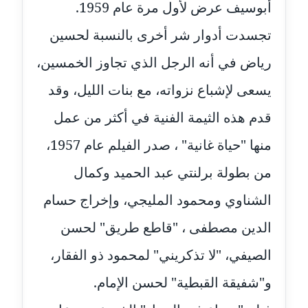
مدونة سامح فرج
أبوسيف عرض لأول مرة عام 1959.
عاملة
تجسدت أدوار شر أخرى بالنسبة لحسين
مدونة سحر أبو العلا
رياض في أنه الرجل الذي تجاوز الخمسين،
عاملة
يسعى لإشباع نزواته، مع بنات الليل، وقد
مدونة سحر حسب الله
قدم هذه الثيمة الفنية في أكثر من عمل
عاملة
منها "حياة غانية" ، صدر الفيلم عام 1957،
مدونة سعاد سيد
من بطولة برلنتي عبد الحميد وكمال
عاملة
الشناوي ومحمود المليجي، وإخراج حسام
مدونة سعيد زعلوك
معلق
الدين مصطفى ، "قاطع طريق" لحسن
الصيفي، "لا تذكريني" لمحمود ذو الفقار،
مدونة سلوى بدران
عاملة
و"شفيقة القبطية" لحسن الإمام.