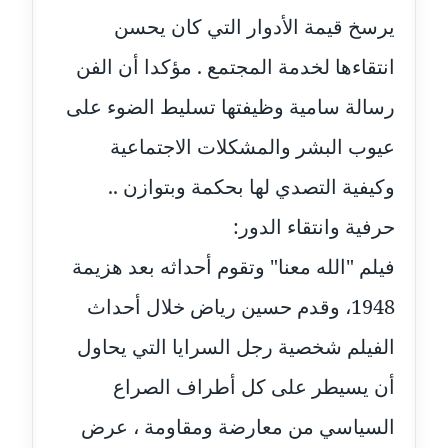
مدونة رفعت عراقي
يرسخ قيمة الأدوار التي كان يحسن
عاملة
انتقاءها لخدمة المجتمع . مؤكدا أن الفن
مدونة رهام معلا
رسالة سامية وظيفتها تسليط الضوء على
عاملة
عيوب البشر والمشكلات الاجتماعية
مدونة ريهام الخميسي
وكيفية التصدي لها بحكمة وبتوازن ..
عاملة
حرفية وانتقاء الدور:
مدونة زينات مطاوع
عاملة
فيلم "الله معنا" وتقوم أحداثه بعد هزيمة
1948، وقدم حسين رياض خلال أحداث
مدونة زينب ابو الفضل
عاملة
الفيلم شخصية رجل السرايا التي يحاول
مدونة زينب حمدي
أن يسيطر على كل أطراف الصراع
عاملة
السياسي من معارضة ومقاومة ، عرض