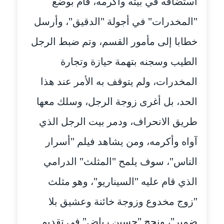
استضافه في بيته وأكرمه، قام بوضع
مدونة دعاء الشاهد
"المخدرات" في أجولة "الدقيق"، وأرسل
عاملة
خطابا إلى مأمور القسم، وتم ضبط الرجل
مدونة دينا عاصم
عاملة
الطيب وسجنه بتهمة حيازة وتجارة
المخدرات، ولم يتوقف به الأمر عند هذا
مدونة دينا منير
عاملة
الحد، بل أغرى زوجة الرجل، وسلك معها
طريق الانحراف، ودمر بيت الرجل الذي
مدونة راقية الدويك
عاملة
آواه وأكرمه، ومن يشاهد فيلم "أسرار
مدونة رانيا ثروت
الناس"، سوف يلمح "المثلث" الدرامي
عاملة
الذي قام عليه "السيناريو"، وهو مثلث
مدونة رجاء دياب
"زوج مخدوع وزوجة خائنة وعشيق بلا
عاملة
ضمير"، ونجح "حسين رياض" في تقديم