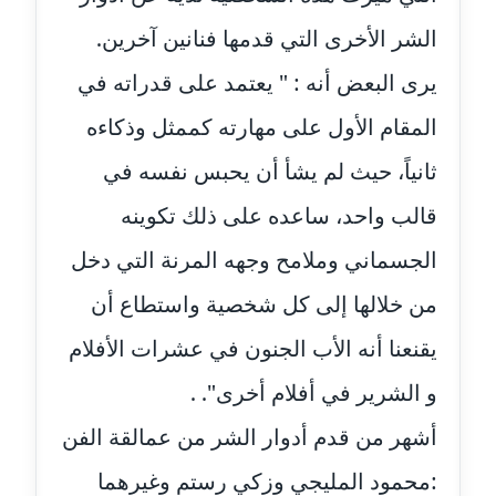
الشر الأخرى التي قدمها فنانين آخرين.
مدونة حجازي يونس
عاملة
يرى البعض أنه : " يعتمد على قدراته في
مدونة حسن رجب
المقام الأول على مهارته كممثل وذكاءه
عاملة
ثانياً، حيث لم يشأ أن يحبس نفسه في
مدونة حسن غريب
قالب واحد، ساعده على ذلك تكوينه
معلق
الجسماني وملامح وجهه المرنة التي دخل
مدونة حسن محي الدين
من خلالها إلى كل شخصية واستطاع أن
متوفي
يقنعنا أنه الأب الجنون في عشرات الأفلام
مدونة حسين العلي
و الشرير في أفلام أخرى". .
عاملة
أشهر من قدم أدوار الشر من عمالقة الفن
مدونة حسين درمشاكي
عاملة
:محمود المليجي وزكي رستم وغيرهما