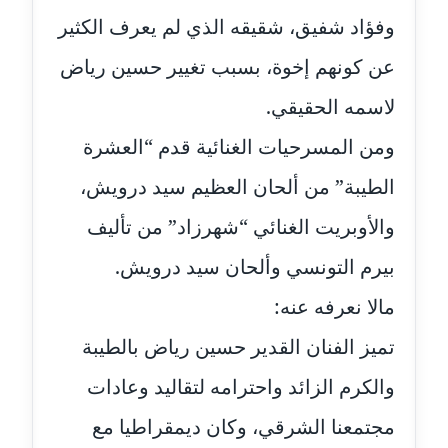
وفؤاد شفيق، شقيقه الذي لم يعرف الكثير
مدونة علا الأزوك
عن كونهم إخوة، بسبب تغيير حسين رياض
عاملة
لاسمه الحقيقي.
مدونة علاء سرحان
ومن المسرحيات الغنائية قدم “العشرة
عاملة
الطيبة” من ألحان العظيم سيد درويش،
مدونة علي الصادق
عاملة
والأوبريت الغنائي “شهرزاد” من تأليف
بيرم التونسي وألحان سيد درويش.
مدونة علي الفشني
عاملة
مالا نعرفه عنه:
مدونة عماد مصباح
تميز الفنان القدير حسين رياض بالطيبة
عاملة
والكرم الزائد واحترامه لتقاليد وعادات
مدونة عمرو عاطف
مجتمعنا الشرقي، وكان ديمقراطيا مع
عاملة