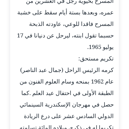
المسرح بحيوية رجل في العشرين من
مدونة مارية محمد
عمره، وبعدها بستة أيام سقط على خشبة
عاملة
المسرح فاقدا للوعي، عاودته الذبحة
مدونة مبارك عابد
حسبما تقول ابنته، ليرحل عن دنيانا في 17
عاملة
يوليو 1965.
مدونة محاسن علي
تكريم مستحق:
عاملة
كرمه الرئيس الراحل (جمال عبد الناصر)
مدونة محمد ابو النور
عام 1962 بمنحه وسام العلوم الفنون من
عاملة
الطبقة الأولى في احتفال عيد العلم .كما
مدونة محمد التجاني
عاملة
حصل في مهرجان الإسكندرية السينمائي
الدولي السادس عشر على درع الريادة
مدونة محمد الشافعي
عاملة
تكريما له في ذكرى ميلاده المائة تسلمته