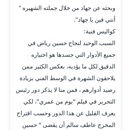
عاملة
وبحثه عن جهاد من خلال جملته الشهيره "
أنتي فين يا جهاد".
مدونة شريف ابراهيم
عاملة
كواليس فنية:
مدونة شيماء الجمل
السبب الوحيد لنجاح حسين رياض في
عاملة
جميع الأدوار التي جسدها هو اختياره
مدونة شيماء حسني
الدقيق لكل ما يؤديه، بعكس الكثير ممن
عاملة
يلاحقون الشهرة في الوسط الفني بزيادة
مدونة شيماء عبد المقصود
رصيد أدوارهم ، فمن منا لا يذكر دور رئيس
عاملة
التحرير في فيلم “يوم من عمري”، لكي
مدونة شيماء عصام
يعرف القليل عن هذا الدور وحسب اقتراح
عاملة
المخرج عاطف سالم أن يقضى “ حسين
مدونة شيماء عمارة