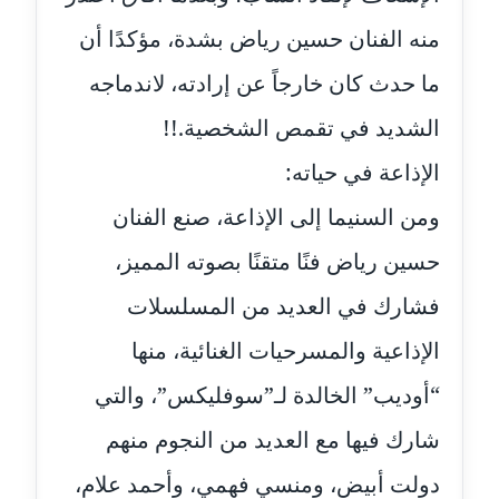
منه الفنان حسين رياض بشدة، مؤكدًا أن
مدونة عبير مصطفى
ما حدث كان خارجاً عن إرادته، لاندماجه
عاملة
الشديد في تقمص الشخصية.!!
مدونة عزة الأمير
عاملة
الإذاعة في حياته:
ومن السنيما إلى الإذاعة، صنع الفنان
مدونة عزة بركة
عاملة
حسين رياض فنًا متقنًا بصوته المميز،
فشارك في العديد من المسلسلات
مدونة عطا الله حسب الله
عاملة
الإذاعية والمسرحيات الغنائية، منها
مدونة عفاف حسين
“أوديب” الخالدة لـ”سوفليكس”، والتي
عاملة
شارك فيها مع العديد من النجوم منهم
مدونة علا ابو السعادات
دولت أبيض، ومنسي فهمي، وأحمد علام،
عاملة