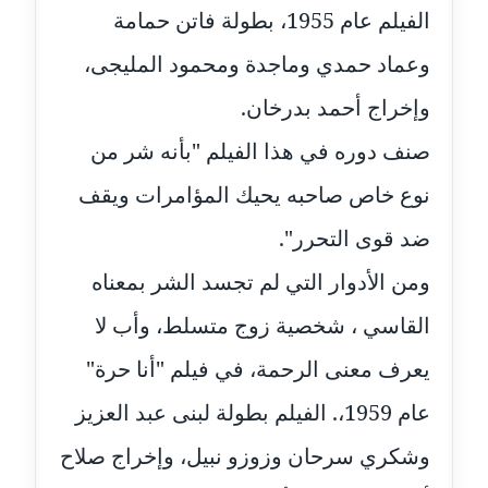
مدونة سارة ابراهيم
الفيلم عام 1955، بطولة فاتن حمامة
عاملة
وعماد حمدي وماجدة ومحمود المليجى،
مدونة سارة القصبي
وإخراج أحمد بدرخان.
عاملة
صنف دوره في هذا الفيلم "بأنه شر من
مدونة سارة سعيد
نوع خاص صاحبه يحيك المؤامرات ويقف
عاملة
ضد قوى التحرر".
مدونة سالي علاء الدين
عاملة
ومن الأدوار التي لم تجسد الشر بمعناه
القاسي ، شخصية زوج متسلط، وأب لا
مدونة سامح رشاد
عاملة
يعرف معنى الرحمة، في فيلم "أنا حرة"
عام 1959،. الفيلم بطولة لبنى عبد العزيز
مدونة سامح طلعت
عاملة
وشكري سرحان وزوزو نبيل، وإخراج صلاح