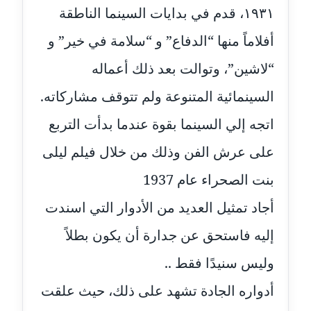
١٩٣١، قدم في بدايات السينما الناطقة
مدونة إيناس عراقي
أفلاماً منها “الدفاع” و “سلامة في خير” و
عاملة
“لاشين”، وتوالت بعد ذلك أعماله
مدونة آيه ابو زهرة
السينمائية المتنوعة ولم تتوقف مشاركاته.
عاملة
اتجه إلي السينما بقوة عندما بدأت التربع
مدونة آية الدرديري
على عرش الفن وذلك من خلال فيلم ليلى
عاملة
بنت الصحراء عام 1937
مدونة آيه الغمري
عاملة
أجاد تمثيل العديد من الأدوار التي اسندت
إليه فاستحق عن جدارة أن يكون بطلاً
مدونة آية عبد العزيز
عاملة
وليس سنيدًا فقط ..
أدواره الجادة تشهد على ذلك، حيث علقت
مدونة ايهاب همام
عاملة