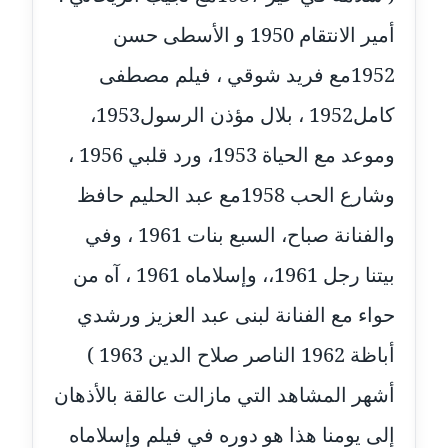
عاملة
أمير الانتقام 1950 و الأسطى حسن
مدونة سهى الضاوي
1952مع فريد شوقي ، فيلم مصطفى
عاملة
كامل1952 ، بلال مؤذن الرسول1953،
مدونة سهير عسكر
وموعد مع الحياة 1953، ورد قلبي 1956 ،
عاملة
وشارع الحب 1958مع عبد الحليم حافظ
مدونة سوزان بهنسي
والفنانة صباح، السبع بنات 1961 ، وفي
عاملة
بيتنا رجل 1961،، وإسلاماه 1961 ، آه من
مدونة سوميه الالفي
حواء مع الفنانة لبنى عبد العزيز ورشدي
عاملة
أباظة 1962 الناصر صلاح الدين 1963 )
مدونة شادي الربابعة
عاملة
أشهر المشاهد التي مازالت عالقة بالأذهان
إلى يومنا هذا هو دوره في فيلم وإسلاماه
مدونة شرف الدين محمد