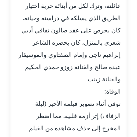
عائلته، وترك لكل من أبنائه حرية اختيار
مدونة غادة زهران
الطريق الذي يسلكه في دراسته وحياته،
عاملة
كان يحرص على عقد صالون ثقافي أدبي
مدونة غادة سيد
شعري بالمنزل، كان يحضره الشاعر
عاملة
إبراهيم ناجى وإمام الصفتاوي والموسيقار
مدونة غازي جابر
عاملة
عبده صالح والفنانة زوزو حمدي الحكيم
والفنانة زينب
مدونة فاطمة البسريني
عاملة
الوفاة:
توفي أثناء تصوير فيلمه الأخير (ليلة
مدونة فاطمة الزهراء بناني
موقوف
الزفاف) إثر أزمة قلبية. مما اضطر
مدونة فاطمة حجازي
المخرج إلى حذف مشاهده من الفيلم
عاملة