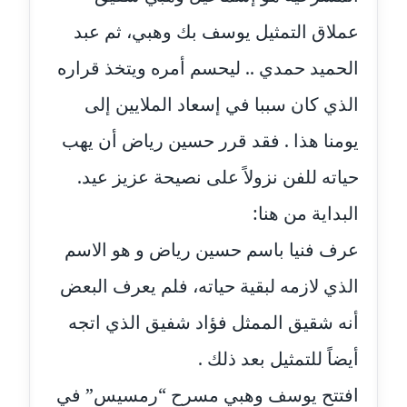
موقوف
عملاق التمثيل يوسف بك وهبي، ثم عبد
مدونة أميرة اسماعيل
الحميد حمدي .. ليحسم أمره ويتخذ قراره
عاملة
الذي كان سببا في إسعاد الملايين إلى
مدونة أميرة رفعت
يومنا هذا . فقد قرر حسين رياض أن يهب
عاملة
حياته للفن نزولاً على نصيحة عزيز عيد.
مدونة أميرة محمود
عاملة
البداية من هنا:
عرف فنيا باسم حسين رياض و هو الاسم
مدونة انجي مطاوع
عاملة
الذي لازمه لبقية حياته، فلم يعرف البعض
أنه شقيق الممثل فؤاد شفيق الذي اتجه
مدونة آيات القاضي
عاملة
أيضاً للتمثيل بعد ذلك .
مدونة ايمان الدواخلي
افتتح يوسف وهبي مسرح “رمسيس” في