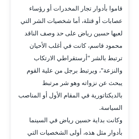
قاموا بأدوار تجار المخدرات أو رؤساء
مدونة حلا عادل
عاملة
عصابات أو قتلة، أما شخصيات الشر التي
لعبها حسين رياض على حد وصف الناقد
مدونة حنان الهواري
عاملة
محمود قاسم، كانت في أغلب الأحيان
مدونة حنان صلاح الدين
ترتبط بالشر "أرستقراطي الارتكاب
عاملة
والنزعة"، ويرتبط برجل من علية القوم
مدونة حنان طنطاوي
يبحث عن نزواته وهو شر مرتبط
عاملة
بالديكتاتورية في المقام الأول أو المناصب
مدونة حنين الفلسطينية
السياسة.
متوفي
وكانت بداية حسين رياض في السينما
مدونة خالد الخطيب
بأدوار مثل هذه، أولى الشخصيات التي
عاملة