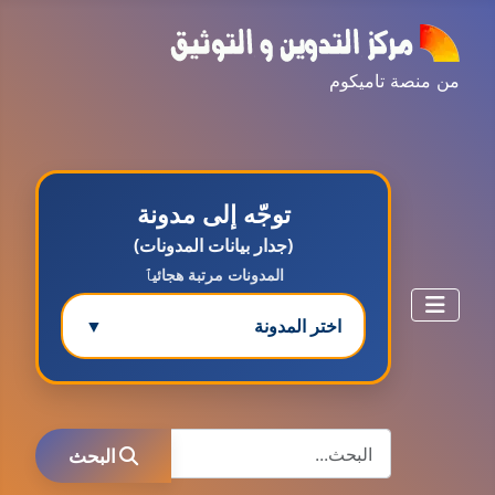
من منصة تاميكوم
توجّه إلى مدونة
(جدار بيانات المدونات)
المدونات مرتبة هجائيٱ
اختر المدونة
▼
مدونة ابتسام محمد
البحث
عاملة
البحث