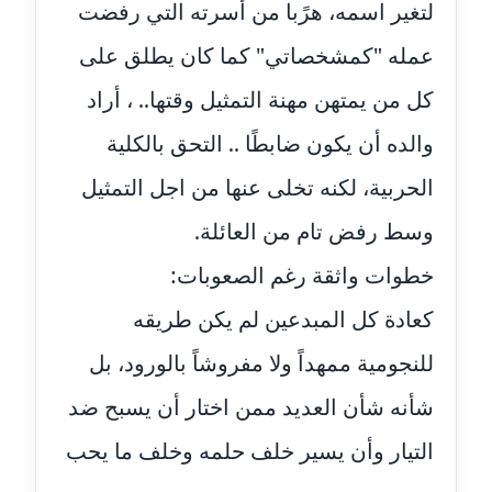
لتغير اسمه، هرًبا من أسرته التي رفضت
عاملة
عمله "كمشخصاتي" كما كان يطلق على
مدونة اشرف النجار
كل من يمتهن مهنة التمثيل وقتها.. ، أراد
عاملة
والده أن يكون ضابطًا .. التحق بالكلية
مدونة السيده فوزي
عاملة
الحربية، لكنه تخلى عنها من اجل التمثيل
وسط رفض تام من العائلة.
مدونة آمال صالح
عاملة
خطوات واثقة رغم الصعوبات:
مدونة أماني بالحاج
كعادة كل المبدعين لم يكن طريقه
معلق
للنجومية ممهداً ولا مفروشاً بالورود، بل
مدونة أماني عبد السلام
شأنه شأن العديد ممن اختار أن يسبح ضد
عاملة
التيار وأن يسير خلف حلمه وخلف ما يحب
مدونة أماني عز الدين