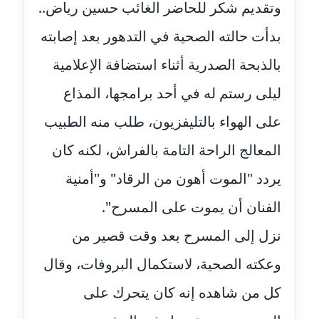
وتقديم شكر للحاضر الغائب حسين رياض..
مدونة فيرا زولوتاريفا
بدأت حالته الصحية في التدهور بعد إصابته
عاملة
بالذبحة الصدرية أثناء استضافة الإعلامية
مدونة فيروز القطلبي
ليلى رستم له في أحد برامجها، المذاع
عاملة
على الهواء بالتليفزيون، طلب منه الطبيب
مدونة كريمان سالم
المعالج الراحة التامة بالفراش، لكنه كان
عاملة
يردد "الموت أهون من الرقاد" و"أمنية
مدونة كنوز صلاح
موقوف
الفنان أن يموت على المسرح".
نزل إلى المسرح بعد وقت قصير من
مدونة كيندا فائز
عاملة
وعكته الصحية، لاستكمال البروفات، وقال
كل من شاهده إنه كان يتحرك على
مدونة ليلى سرحان
عاملة