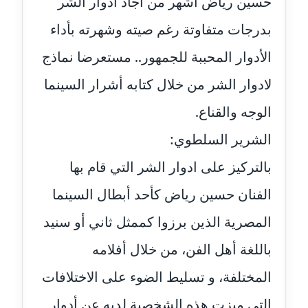
حسين رياض أشهر من أجاد أدوار الشر
بدرجات متفاوتة رغم صيته وشهرته بأداء
مدونة جهاد عبد الحميد
عاملة
الأدوار المحببة للجمهور.. مستعرضا نماذج
مدونة جهاد غازي
لادوار الشر من خلال كتابه أشرار السينما
عاملة
الوجه والقناع.
مدونة جواد الحربي
الشرير السلطوي:
عاملة
بالتركيز على ادوار الشر التي قام بها
مدونة جيهان عفيفي
الفنان حسين رياض كأحد أبطال السينما
عاملة
المصرية الذين برزوا كممثل ثاني أو سنيد
مدونة جيهان عوض
باللغة أهل الفن، من خلال أفلامه
عاملة
المختلفة، و تسليط الضوء على الاختلافات
مدونة حاتم سلامة
عاملة
التي ميزت هذه الشخصية لديه عن أدوار