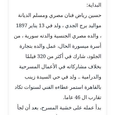
البداية:
عاملة
حسين رياض فنان مصري ومسلم الديانة
مدونة أسماء نور الدين
عاملة
مواليد برج الجدي ، ولد في 13 يناير 1897
، والده مصري الجنسية والدته سورية ، من
مدونة اسماعيل ابو زيد
عاملة
أسرة ميسورة الحال، عمل والده بتجارة
الجلود، شارك في أكثر من 320 فيلمًا
مدونة اسماعيل محسن
عاملة
بخلاف مشاركاته في الأعمال المسرحية
مدونة اسيمة اسامه
والدرامية .. ولد في حي السيدة زينب
عاملة
بالقاهرة استمر عطاءه الفني لسنوات تكاد
مدونة أشرف القط
تقارب ال 46 عاما.
عاملة
بدأ عمله على خشبة المسرح، بعد أن لجأ
مدونة اشرف الكرم