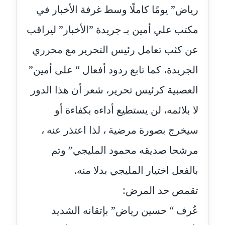
عاملة
رياض” يومًا كاملًا وسط غرفة الأخبار في
مكتب علي أمين بـ جريدة ”الأخبار” ليراقب
مدونة شيماء مكى
عاملة
عن كثب تعامل رئيس التحرير مع محرري
الجريدة، كما تابع ردود أفعال “ على أمين”
مدونة صفا غنيم
عاملة
العصبية كرئيس تحرير، شعر أن هذا الدور
مدونة صفاء فوزي
لا بلائمه، لن يستطيع أداءه بكفاءة أو
عاملة
سيخرج بصورة مرضية ، لذا اعتذر عنه ،
مدونة صفية الجيار
مرشحا صديقه محمود المليجي” وتم
عاملة
بالفعل اختيار المليجي بدلا منه.
مدونة طارق المسيري
تقمص حد المرض:
عاملة
عُرف “ حسين رياض” بإتقانه الشديد
مدونة طلبة رضوان