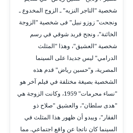
مدونة رحاب منيعم
شخصية "التاجر النزيه" ـ الزوج المخدوع ـ
عاملة
ونجحت" زوزو نبيل" فى شخصية "الزوجة
مدونة رشا السعدي
الخائنة"، ونجح فريد شوقي في رسم
عاملة
شخصية "العشيق"، وهذا "المثلث
مدونة رشا شمس الدين
عاملة
الدرامي" ليس جديدا على السينما
المصرية، و"حسين رياض" قدم هذه
مدونة رشا كمال
عاملة
الشخصية بصيغة مختلفة في فيلم آخر هو
"نساء محرمات" 1959، وكانت الزوجة هي
مدونة رشا ماهر
عاملة
"هدى سلطان"، والعشيق "صلاح ذو
مدونة رشيد سبابو
الفقار"، ويبدو أن ظهور هذا المثلث في
عاملة
السينما كان ناتجا عن واقع اجتماعي. مما