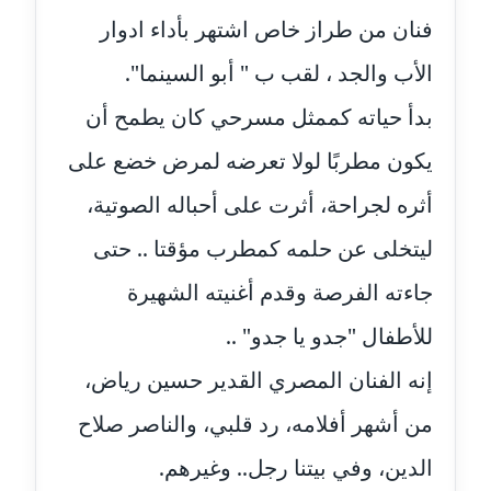
عاملة
فنان من طراز خاص اشتهر بأداء ادوار
الأب والجد ، لقب ب " أبو السينما".
مدونة أحمد مليجي
عاملة
بدأ حياته كممثل مسرحي كان يطمح أن
يكون مطربًا لولا تعرضه لمرض خضع على
مدونة اريج الشرفا
عاملة
أثره لجراحة، أثرت على أحباله الصوتية،
مدونة اسراء كمال
ليتخلى عن حلمه كمطرب مؤقتا .. حتى
عاملة
جاءته الفرصة وقدم أغنيته الشهيرة
مدونة اسلام أبو علم
للأطفال "جدو يا جدو" ..
عاملة
إنه الفنان المصري القدير حسين رياض،
مدونة اسماء خوجة
من أشهر أفلامه، رد قلبي، والناصر صلاح
عاملة
الدين، وفي بيتنا رجل.. وغيرهم.
مدونة أسماء كاشف