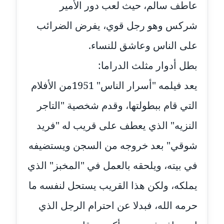
عاطف سالم، حيث لعب دور الأمير
مدونة خولة سعيدان
شركس وهو رجل قوي، يفرض الضرائب
عاملة
على الناس وعاشق للنساء.
مدونة داليا السعيد
موقوف
بطل أدوار مثلث الدراما:
يعد فيلمه "أسرار الناس" 1951من الأفلام
مدونة داليا فاروق
عاملة
التي قام ببطولتها، وقدم شخصية "التاجر
مدونة داليا نور
النزيه" الذي يعطف على قريب له "فريد
عاملة
شوقي" بعد خروجه من السجن ويستضيفه
مدونة دعاء البدري
في بيته، ويلحقه بالعمل في "المخبز" الذي
عاملة
يملكه، ولكن هذا القريب يستحل لنفسه ما
مدونة دعاء الجابي
حرمه الله، فبدلا عن احترام الرجل الذي
عاملة