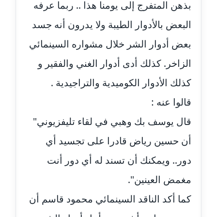
بذهن المتفرج إلى يومنا هذا .. ربما عرفه
مدونة بيان هدية
البعض بالأدوار الطيبة ولا يدرون أنه جسد
عاملة
بعض أدوار الشر خلال مشواره السينمائي
مدونة تامر زيدان
الزاخر. كذلك أدى أدوار الغني والفقير و
عاملة
كذلك الأدوار الكوميدية والتراجيدية .
مدونة تسنيم فضالي
قالوا عنه :
عاملة
قال يوسف بك وهبي في لقاء تليفزيوني"
مدونة ثائر دالي
أن حسين رياض قادرا على تجسيد أي
عاملة
دور.. ويمكنك أن تسند له أي دور أنت
مدونة جاد كريم
عاملة
مغمض العينين".
كما أكد الناقد السينمائي محمود قاسم أن
مدونة جلال الخطيب
عاملة