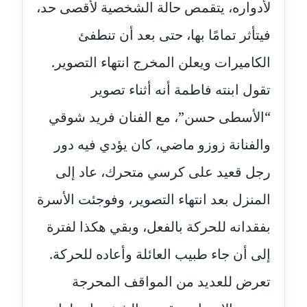
لأدواره، يتقمص حالة الشخصية لأقصى حد،
متوفي
فيتأثر تمامًا بها، حتى بعد أن تنطفئ
مدونة طه ابوزيد
عاملة
الكاميرات ويعلن المخرج انتهاء التصوير.
تقول ابنته فاطمة أنه أثناء تصوير
مدونة طه عبد الوهاب
عاملة
“الأسطى حسن”، مع الفنان فريد شوقي
مدونة عاصم عرابي
والفنانة زوزو ماضي، كان يؤدي فيه دور
عاملة
رجل قعيد على كرسي متحرك، عاد إلى
مدونة عبد الحميد ابراهيم
المنزل بعد انتهاء التصوير، وفوجئت الأسرة
عاملة
بفقدانه للحركة بالفعل، وبقي هكذا لفترة
مدونة عبد الرحمن محمد
إلى أن جاء طبيب العائلة وأعاده للحركة.
عاملة
تعرض للعديد من المواقف المحرجة
مدونة عبد الكريم موسى