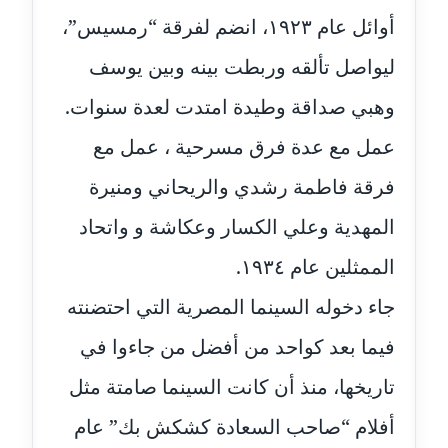
عاملة
أوائل عام ١٩٢٣، انضم لفرقة “رمسيس”،
مدونة ايمان النادي
ليواصل تألقه وربطت بينه وبين يوسف
عاملة
وهبي صداقة وطيدة امتدت لعدة سنوات.
مدونة ايمان صلاح
عمل مع عدة فرق مسرحية ، عمل مع
عاملة
فرقة فاطمة رشدي والريحاني ومنيرة
مدونة ايمان عبد الحليم
المهدية وعلي الكسار وعكاشة و واتحاد
عاملة
الممثلين عام ١٩٣٤.
مدونة ايمان عماد
عاملة
جاء دخوله السينما المصرية التي احتضنته
فيما بعد كواحد من أفضل من جاءوا في
مدونة ايمان قادري
عاملة
تاريخها، منذ أن كانت السينما صامتة مثل
مدونة ايمن موسي
أفلام “صاحب السعادة كشكش بك” عام
عاملة