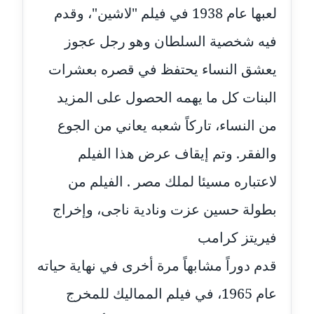
لعبها عام 1938 في فيلم "لاشين"، وقدم
مدونة خالد العامري
معلق
فيه شخصية السلطان وهو رجل عجوز
يعشق النساء يحتفظ في قصره بعشرات
مدونة خالد دومه
عاملة
البنات كل ما يهمه الحصول على المزيد
من النساء، تاركاً شعبه يعاني من الجوع
مدونة خالد صالح
عاملة
والفقر. وتم إيقاف عرض هذا الفيلم
مدونة خالد عويس
لاعتباره مسيئا لملك مصر . الفيلم من
عاملة
بطولة حسين عزت ونادية ناجى، وإخراج
مدونة خالد منير
فيريتز كرامب
عاملة
قدم دوراً مشابهاً مرة أخرى في نهاية حياته
مدونة خليل السيد
عام 1965، في فيلم المماليك للمخرج
عاملة