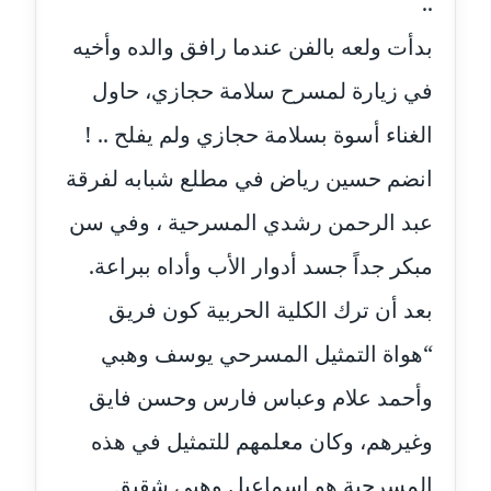
..
عاملة
بدأت ولعه بالفن عندما رافق والده وأخيه
مدونة أمل الجزائرية
في زيارة لمسرح سلامة حجازي، حاول
متوفي
الغناء أسوة بسلامة حجازي ولم يفلح .. !
مدونة أمل الخولي
عاملة
انضم حسين رياض في مطلع شبابه لفرقة
عبد الرحمن رشدي المسرحية ، وفي سن
مدونة أمل درويش
عاملة
مبكر جداً جسد أدوار الأب وأداه ببراعة.
بعد أن ترك الكلية الحربية كون فريق
مدونة أمل زيادة
عاملة
“هواة التمثيل المسرحي يوسف وهبي
مدونة امل محمود
وأحمد علام وعباس فارس وحسن فايق
عاملة
وغيرهم، وكان معلمهم للتمثيل في هذه
مدونة أمل منشاوي
المسرحية هو إسماعيل وهبي شقيق