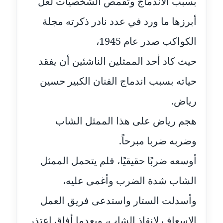
بسبب الاندماج وتقمص الشخصيات لعل
عاملة
أبرزها ما ورد في عدد نادر ذكرته مجلة
مدونة عبد الوهاب بدر
عاملة
الكواكب صدر عام 1945،
حيث كاد أحد الممثلين الناشئين أن يفقد
مدونة عبير بسيوني
عاملة
حياته بسبب اندماج الفنان الكبير حسين
رياض.
مدونة عبير سعد
عاملة
هجم رياض على هذا الممثل الشاب
مدونة عبير عبد الرحيم (ماعت)
وضربه ضربا مبرحاً.
عاملة
أوسعه ضربًا حقيقيًا، فلم يتحمل الممثل
مدونة عبير عزاوي
الشاب شدة الضرب وأغمى عليه،
عاملة
وأسدلت الستار واستدعى فريق العمل
مدونة عبير محمد
الإسعاف لإنقاذ الشاب، وبعدما أفاق اعتذر
عاملة