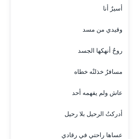
عاملة
أسيرٌ أنا
مدونة ايمان النادي
عاملة
وقيدي من مسد
مدونة ايمان صلاح
عاملة
روحٌ أنهكها الجسد
مدونة ايمان عبد الحليم
عاملة
مسافرٌ خذلتْه خطاه
مدونة ايمان عماد
عاش ولم يفهمه أحد
عاملة
مدونة ايمان قادري
أدركتُ الرحيل بلا رحيل
عاملة
مدونة ايمن موسي
عساها راحتي في رقادي
عاملة