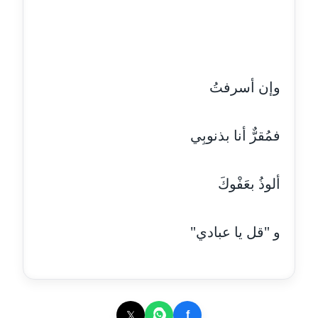
مدونة إيناس عراقي
عاملة
وإن أسرفتُ
مدونة آيه ابو زهرة
عاملة
فمُقرٌّ أنا بذنوبِي
مدونة آية الدرديري
عاملة
ألوذُ بعَفْوكَ
مدونة آيه الغمري
عاملة
و "قل يا عبادي"
مدونة آية عبد العزيز
عاملة
مدونة ايهاب همام
عاملة
𝕏
f