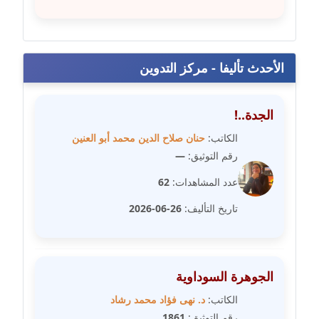
مدونة فيرا زولوتاريفا
عاملة
الأحدث تأليفا - مركز التدوين
مدونة فيروز القطلبي
عاملة
الجدة..!
مدونة كريمان سالم
الكاتب:
حنان صلاح الدين محمد أبو العنين
عاملة
رقم التوثيق:
—
عدد المشاهدات:
62
مدونة كنوز صلاح
موقوف
تاريخ التأليف:
26-06-2026
مدونة كيندا فائز
عاملة
الجوهرة السوداوية
مدونة ليلى سرحان
الكاتب:
د. نهى فؤاد محمد رشاد
عاملة
رقم التوثيق:
1861