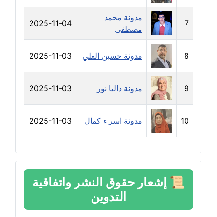
مدونة سارة ابراهيم
عاملة
مدونة محمد
2025-11-04
7
مصطفى
مدونة سارة القصبي
عاملة
8
مدونة حسين العلي
2025-11-03
مدونة سارة سعيد
عاملة
9
مدونة داليا نور
2025-11-03
مدونة سالي علاء الدين
10
مدونة اسراء كمال
2025-11-03
عاملة
مدونة سامح رشاد
عاملة
📜
إشعار حقوق النشر واتفاقية
مدونة سامح طلعت
التدوين
عاملة