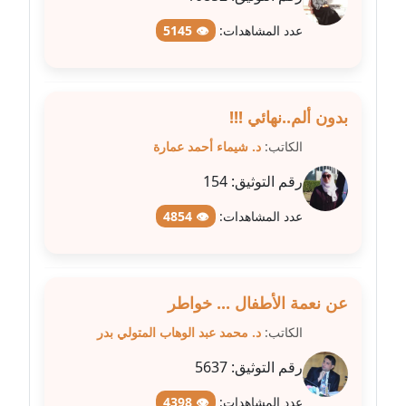
عدد المشاهدات:
👁 5145
مدونة علا الأزوك
عاملة
مدونة علاء سرحان
بدون ألم..نهائي !!!
عاملة
الكاتب:
د. شيماء أحمد عمارة
مدونة علي الصادق
رقم التوثيق:
154
عاملة
عدد المشاهدات:
👁 4854
مدونة علي الفشني
عاملة
عن نعمة الأطفال ... خواطر
مدونة عماد مصباح
عاملة
الكاتب:
د. محمد عبد الوهاب المتولي بدر
رقم التوثيق:
5637
مدونة عمرو عاطف
عاملة
عدد المشاهدات:
👁 4398