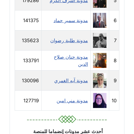
5
مدونة اشرف الكرم
179286
مدونة رحاب منيعم
عاملة
6
مدونة سمير حماد
141375
مدونة رشا السعدي
عاملة
7
مدونة طلبة رضوان
135623
مدونة رشا شمس الدين
عاملة
مدونة حنان صلاح
133791
8
الدين
مدونة رشا كمال
عاملة
9
مدونة آيه الغمري
130096
مدونة رشا ماهر
عاملة
10
مدونة مني امين
127719
مدونة رشيد سبابو
عاملة
أحدث عشر مدونات إنضماما للمنصة