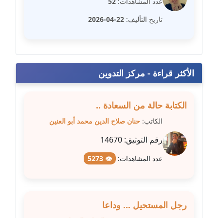
عدد المشاهدات:
52
متوفي
تاريخ التأليف:
22-04-2026
مدونة طه ابوزيد
عاملة
مدونة طه عبد الوهاب
الأكثر قراءة - مركز التدوين
عاملة
مدونة عاصم عرابي
الكتابة حالة من السعادة ..
عاملة
الكاتب:
حنان صلاح الدين محمد أبو العنين
مدونة عبد الحميد ابراهيم
رقم التوثيق:
14670
عاملة
عدد المشاهدات:
👁 5273
مدونة عبد الرحمن محمد
عاملة
رجل المستحيل ... وداعا
مدونة عبد الكريم موسى