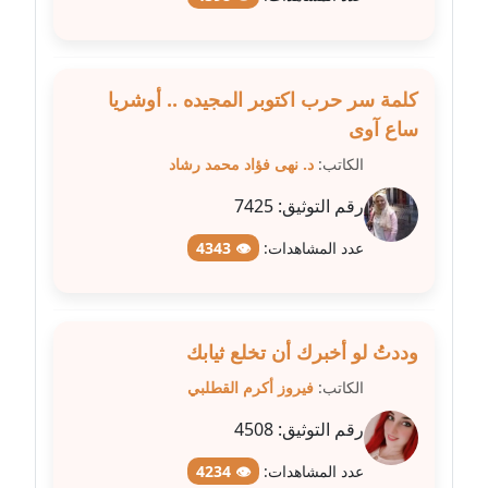
مدونة غادة زهران
عاملة
كلمة سر حرب اكتوبر المجيده .. أوشريا
مدونة غادة سيد
ساع آوى
عاملة
الكاتب:
د. نهى فؤاد محمد رشاد
رقم التوثيق:
7425
مدونة غازي جابر
عاملة
عدد المشاهدات:
👁 4343
مدونة فاطمة البسريني
عاملة
وددتُ لو أخبرك أن تخلع ثيابك
مدونة فاطمة الزهراء بناني
الكاتب:
فيروز أكرم القطلبي
موقوف
رقم التوثيق:
4508
مدونة فاطمة حجازي
عدد المشاهدات:
👁 4234
عاملة