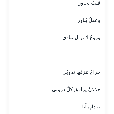
قلبٌ يحاور
عاملة
مدونة اشرف النجار
وعقلٌ يُناور
عاملة
مدونة السيده فوزي
وروحٌ لا تزال تنادي
عاملة
مدونة آمال صالح
عاملة
جراحٌ تنزفها ندوبُي
مدونة أماني بالحاج
معلق
خذلانٌ يرافق كلَّ دروبي
مدونة أماني عبد السلام
عاملة
ضدانِ أنا
مدونة أماني عز الدين