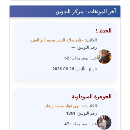
مدونة سامح فرج
عاملة
آخر الموثقات - مركز التدوين
مدونة سحر أبو العلا
عاملة
الجدة..!
الكاتب:
حنان صلاح الدين محمد أبو العنين
مدونة سحر حسب الله
رقم التوثيق:
—
عاملة
عدد المشاهدات:
62
مدونة سعاد سيد
تاريخ التأليف:
26-06-2026
عاملة
مدونة سعيد زعلوك
معلق
الجوهرة السوداوية
الكاتب:
د. نهى فؤاد محمد رشاد
مدونة سلوى بدران
رقم التوثيق:
1861
عاملة
عدد المشاهدات:
47