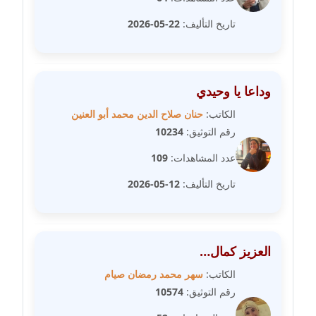
عاملة
تاريخ التأليف:
22-05-2026
مدونة شيماء مكى
عاملة
وداعا يا وحيدي
مدونة صفا غنيم
عاملة
الكاتب:
حنان صلاح الدين محمد أبو العنين
رقم التوثيق:
10234
مدونة صفاء فوزي
عدد المشاهدات:
109
عاملة
تاريخ التأليف:
12-05-2026
مدونة صفية الجيار
عاملة
العزيز كمال…
مدونة طارق المسيري
عاملة
الكاتب:
سهر محمد رمضان صيام
رقم التوثيق:
10574
مدونة طلبة رضوان