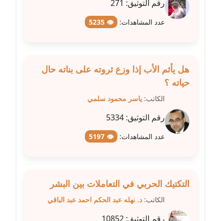
رقم التوثيق:
271
عدد المشاهدات:
👁 5235
مدونة عبير مصطفى
عاملة
مدونة عزة الأمير
هل يأثم الأب إذا وزع ثروته على بناته حال
عاملة
حياته ؟
مدونة عزة بركة
الكاتب:
ياسر محمود سلمي
عاملة
رقم التوثيق:
5334
مدونة عطا الله حسب الله
عدد المشاهدات:
👁 5197
عاملة
مدونة عفاف حسين
عاملة
التكتيك الحربي في التعاملات بين البشر
الكاتب:
د. نهله عبد الحكم احمد عبد الباقي
مدونة علا ابو السعادات
رقم التوثيق:
10852
عاملة