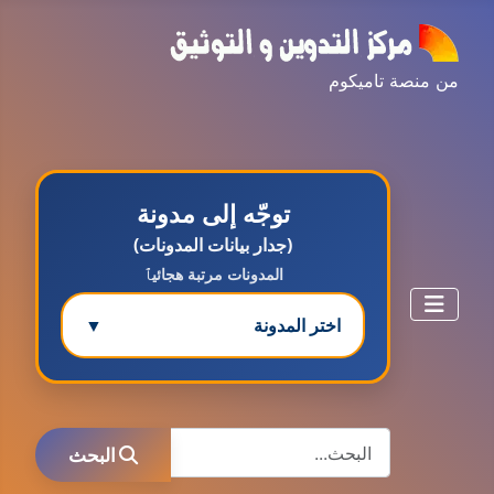
من منصة تاميكوم
توجّه إلى مدونة
(جدار بيانات المدونات)
المدونات مرتبة هجائيٱ
اختر المدونة
▼
مدونة ابتسام محمد
البحث
عاملة
البحث