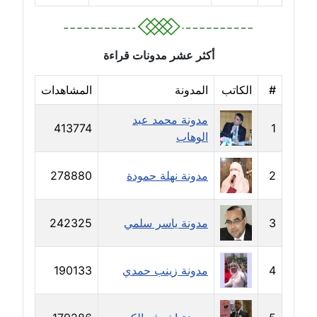
مدونة دعاء الشاهد
عاملة
أكثر عشر مدونات قراءة
مدونة دينا عاصم
عاملة
#
الكاتب
المدونة
المشاهدات
مدونة دينا منير
مدونة محمد عبد
413774
1
عاملة
الوهاب
مدونة راقية الدويك
2
مدونة نهلة حمودة
278880
عاملة
3
مدونة ياسر سلمي
242325
مدونة رانيا ثروت
عاملة
4
مدونة زينب حمدي
190133
مدونة رجاء دياب
عاملة