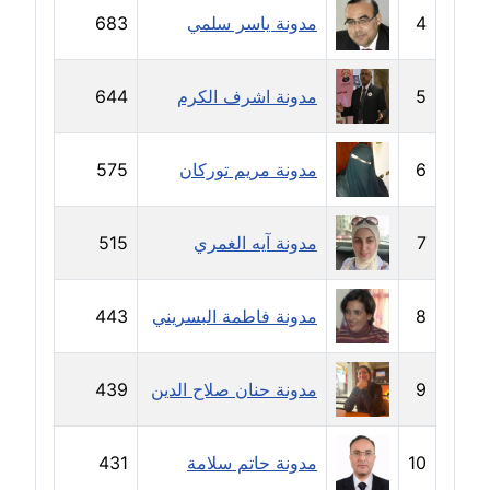
4
مدونة ياسر سلمي
683
مدونة خولة سعيدان
عاملة
5
مدونة اشرف الكرم
644
مدونة داليا السعيد
موقوف
6
مدونة مريم توركان
575
مدونة داليا فاروق
عاملة
7
مدونة آيه الغمري
515
مدونة داليا نور
عاملة
8
مدونة فاطمة البسريني
443
مدونة دعاء البدري
عاملة
9
مدونة حنان صلاح الدين
439
مدونة دعاء الجابي
عاملة
10
مدونة حاتم سلامة
431