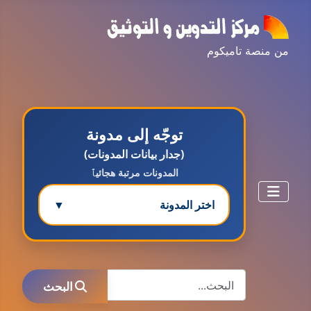
من منصة تاميكوم
توجّه إلى مدونة
(جدار بيانات المدونات)
المدونات مرتبة هجائيٱ
اختر المدونة
▼
مدونة ابتسام محمد
البحث
عاملة
البحث