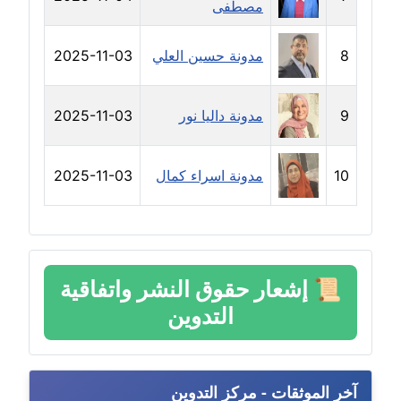
مصطفى
مدونة سارة ابراهيم
عاملة
8
مدونة حسين العلي
2025-11-03
مدونة سارة القصبي
عاملة
9
مدونة داليا نور
2025-11-03
مدونة سارة سعيد
عاملة
10
مدونة اسراء كمال
2025-11-03
مدونة سالي علاء الدين
عاملة
مدونة سامح رشاد
📜
إشعار حقوق النشر واتفاقية
عاملة
التدوين
مدونة سامح طلعت
عاملة
آخر الموثقات - مركز التدوين