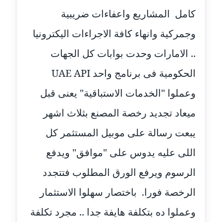
موقوف
كامل المشاريع واعفاءات ضريبية
مدونة أميرة اسماعيل
وجمركية وانهاء كافة الاجراءات اليكترونيا
عاملة
.. الامارات وحدت بوابات كل الجهات
مدونة أميرة رفعت
الحكومية فى برنامج واحد UAE API
عاملة
وعملوا "الخدمات الاستباقية" يعنى قبل
مدونة أميرة محمود
ميعاد تجديد رخصة المصنع بثلاث اشهر
عاملة
يبعت رسالة على موبيل المستثمر كل
مدونة انجي مطاوع
عاملة
اللى عليه يدوس على "موافق" ويدفع
الرسوم ويرفع الورق المطلوب فتتجدد
مدونة آيات القاضي
عاملة
الرخصة فورا. باختصار سهلوا الاستثمار
وعملوا ده بتكلفة هايفة جدا .. مجرد تكلفة
مدونة ايمان الدواخلي