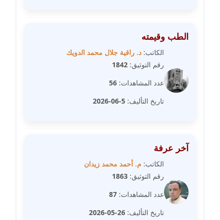
عاملة
مدونة سهى الضاوي
الطب وقيمته
عاملة
الكاتب:
د. راقية جلال محمد الدويك
رقم التوثيق:
1842
مدونة سهير عسكر
عاملة
عدد المشاهدات:
56
تاريخ التأليف:
5-06-2026
مدونة سوزان بهنسي
عاملة
مدونة سوميه الالفي
آخر عرفة
عاملة
الكاتب:
م. أحمد محمد زيدان
رقم التوثيق:
1863
مدونة شادي الربابعة
عاملة
عدد المشاهدات:
87
تاريخ التأليف:
26-05-2026
مدونة شرف الدين محمد