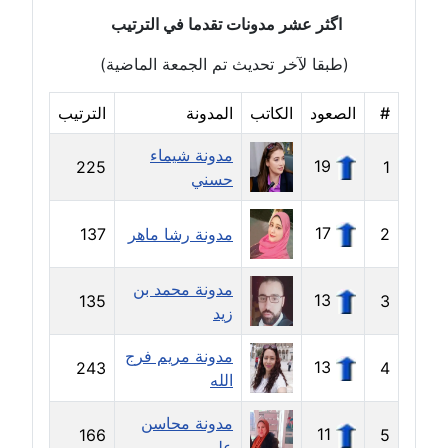
اگثر عشر مدونات تقدما في الترتيب
مدونة حجازي يونس
عاملة
(طبقا لآخر تحديث تم الجمعة الماضية)
مدونة حسن رجب
#
الصعود
الكاتب
المدونة
الترتيب
عاملة
مدونة شيماء
19
225
1
حسني
مدونة حسن غريب
معلق
17
2
مدونة رشا ماهر
137
مدونة حسن محي الدين
متوفي
مدونة محمد بن
13
135
3
زيد
مدونة حسين العلي
عاملة
مدونة مريم فرج
13
243
4
الله
مدونة حسين درمشاكي
مدونة محاسن
عاملة
11
166
5
علي