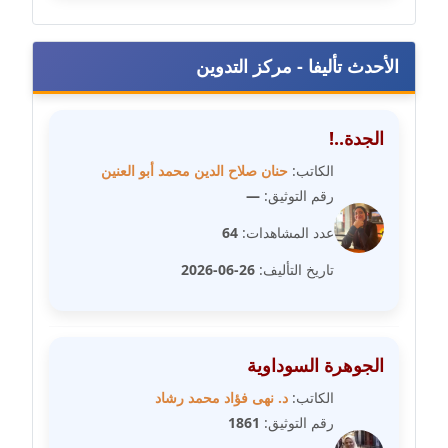
مدونة فيرا زولوتاريفا
عاملة
الأحدث تأليفا - مركز التدوين
مدونة فيروز القطلبي
عاملة
الجدة..!
الكاتب:
حنان صلاح الدين محمد أبو العنين
مدونة كريمان سالم
رقم التوثيق:
—
عاملة
عدد المشاهدات:
64
مدونة كنوز صلاح
تاريخ التأليف:
26-06-2026
موقوف
مدونة كيندا فائز
عاملة
الجوهرة السوداوية
الكاتب:
د. نهى فؤاد محمد رشاد
مدونة ليلى سرحان
رقم التوثيق:
1861
عاملة