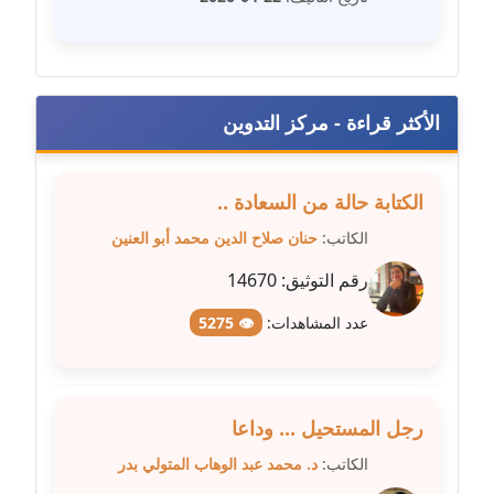
متوفي
مدونة طه ابوزيد
عاملة
الأكثر قراءة - مركز التدوين
مدونة طه عبد الوهاب
عاملة
الكتابة حالة من السعادة ..
مدونة عاصم عرابي
الكاتب:
حنان صلاح الدين محمد أبو العنين
عاملة
رقم التوثيق:
14670
مدونة عبد الحميد ابراهيم
عدد المشاهدات:
👁 5275
عاملة
مدونة عبد الرحمن محمد
عاملة
رجل المستحيل ... وداعا
الكاتب:
د. محمد عبد الوهاب المتولي بدر
مدونة عبد الكريم موسى