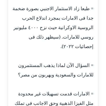
عاملة
= طبعا زاد الاستثمار الاجنبي بصورة ضخمة
مدونة أمل الجزائرية
جدا فى الامارات بمجرد اندلاع الحرب
متوفي
الروسية الاوكرانية حيث نزح ٤٠٠٠ مليونير
مدونة أمل الخولي
روسي للامارات. (سيظهر ذلك فى
عاملة
إحصائيات ٢٠٢٢).
مدونة أمل درويش
عاملة
= السؤال الآن لماذا يذهب المستثمرون
مدونة أمل زيادة
عاملة
للامارات والسعودية ويهربون من مصر؟
مدونة امل محمود
عاملة
= الامارات قدمت تسهيلات غير محدودة
مدونة أمل منشاوي
مثل الفيزا الذهبية وحق الاجانب فى تملك