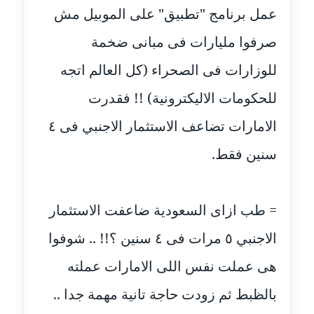
عاملة
عمل برنامج "تطبيق" على الموبيل مش
مدونة ايمان النادي
صرفوا مليارات فى مبانى ضخمة
عاملة
للوزارات فى الصحراء (كل العالم اتجه
مدونة ايمان صلاح
للحكومات الاليكترونية) !! فقدرت
عاملة
الامارات تضاعف الاستثمار الاجنبي فى ٤
مدونة ايمان عبد الحليم
سنين فقط.
عاملة
مدونة ايمان عماد
= طب ازاى السعودية ضاعفت الاستثمار
عاملة
الاجنبي ٥ مرات فى ٤ سنين ؟!! .. شوفوا
مدونة ايمان قادري
عاملة
هى عملت نفس اللى الامارات عملته
بالظبط ثم زودت حاجة تانية مهمة جدا ..
مدونة ايمن موسي
عاملة