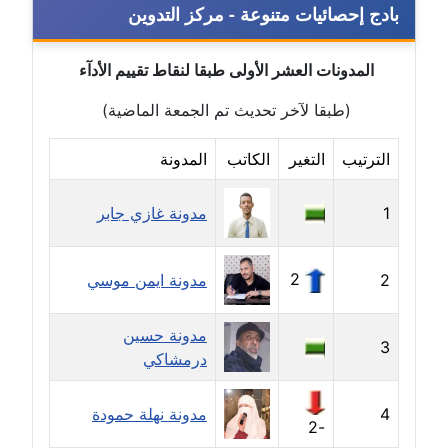
بادج إحصائيات متنوعة - مركز التدوين
مدونة بيان هدية
عاملة
المدونات العشر الأولى طبقا لنقاط تقييم الأدآء
(طبقا لآخر تحديث تم الجمعة الماضية)
مدونة تامر زيدان
عاملة
الترتيب
التغير
الكاتب
المدونة
مدونة تسنيم فضالي
1
مدونة غازي جابر
عاملة
مدونة ثائر دالي
2
2
مدونة ايمن موسي
عاملة
مدونة حسين
مدونة جاد كريم
3
درمشاكي
عاملة
4
مدونة جلال الخطيب
مدونة نهلة حمودة
-2
عاملة