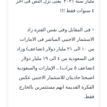
مليار سنة ٢٠٢١ يعنى نزل النص فى اخر
عاملة
٤ سنوات فقط !!!
مدونة اشرف النجار
عاملة
= فى المقابل وفى نفس الفترة زاد
مدونة السيده فوزي
الاستثمار الاجنبي المباشر فى الامارات
عاملة
من ١٠ الى ٢١ مليار دولار (تضاعف) وزاد
مدونة آمال صالح
عاملة
فى السعودية من ٤ الى ١٩ مليار دولار
(تضاعف ٥ مرات) .. الإمارات والسعودية
مدونة أماني بالحاج
معلق
اصبحتا جاذبتان للاستثمار الاجنبي عكس
مدونة أماني عبد السلام
الفكرة القديمة انهم مستثمرين بالخارج
عاملة
فقط.
مدونة أماني عز الدين