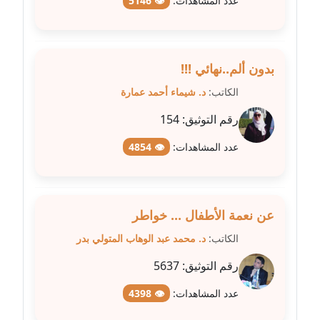
عدد المشاهدات:
👁 5146
مدونة علا الأزوك
عاملة
بدون ألم..نهائي !!!
مدونة علاء سرحان
الكاتب:
د. شيماء أحمد عمارة
عاملة
رقم التوثيق:
154
مدونة علي الصادق
عدد المشاهدات:
👁 4854
عاملة
مدونة علي الفشني
عاملة
عن نعمة الأطفال ... خواطر
الكاتب:
د. محمد عبد الوهاب المتولي بدر
مدونة عماد مصباح
عاملة
رقم التوثيق:
5637
عدد المشاهدات:
👁 4398
مدونة عمرو عاطف
عاملة