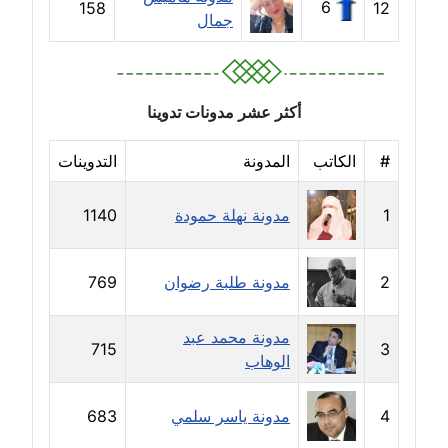
6
158
12
جمال
مدونة خالد العامري
معلق
مدونة خالد دومه
أكثر عشر مدونات تدوينا
عاملة
#
الكاتب
المدونة
التدوينات
مدونة خالد صالح
عاملة
1
مدونة نهلة حمودة
1140
مدونة خالد عويس
عاملة
2
مدونة طلبة رضوان
769
مدونة خالد منير
مدونة محمد عبد
عاملة
715
3
الوهاب
مدونة خليل السيد
4
مدونة ياسر سلمي
683
عاملة