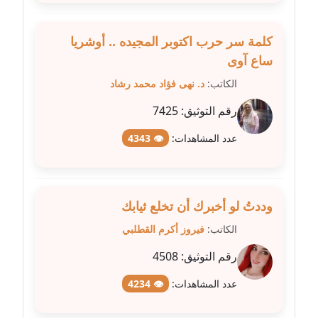
مدونة غادة زهران
كلمة سر حرب اكتوبر المجيده .. أوشريا
عاملة
ساع آوى
مدونة غادة سيد
الكاتب:
د. نهى فؤاد محمد رشاد
عاملة
رقم التوثيق:
7425
مدونة غازي جابر
عدد المشاهدات:
👁 4343
عاملة
مدونة فاطمة البسريني
عاملة
وددتُ لو أخبرك أن تخلع ثيابك
الكاتب:
فيروز أكرم القطلبي
مدونة فاطمة الزهراء بناني
رقم التوثيق:
4508
موقوف
عدد المشاهدات:
👁 4234
مدونة فاطمة حجازي
عاملة