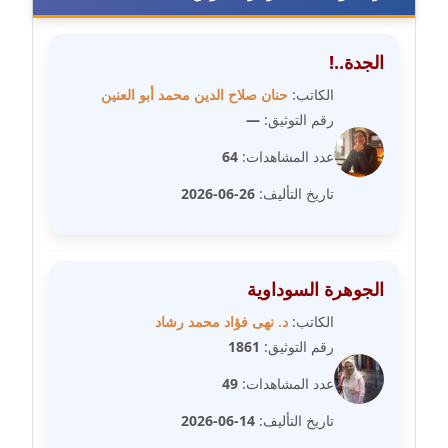
مدونة سامح فرج
عاملة
الجدة..!
مدونة سحر أبو العلا
الكاتب:
حنان صلاح الدين محمد أبو العنين
عاملة
رقم التوثيق:
—
مدونة سحر حسب الله
عدد المشاهدات:
64
عاملة
تاريخ التأليف:
26-06-2026
مدونة سعاد سيد
عاملة
الجوهرة السوداوية
مدونة سعيد زعلوك
الكاتب:
د. نهى فؤاد محمد رشاد
معلق
رقم التوثيق:
1861
مدونة سلوى بدران
عدد المشاهدات:
49
عاملة
تاريخ التأليف:
14-06-2026