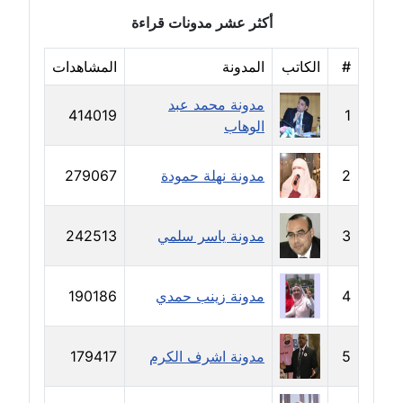
مدونة دعاء الشاهد
أكثر عشر مدونات قراءة
عاملة
#
الكاتب
المدونة
المشاهدات
مدونة دينا عاصم
مدونة محمد عبد
عاملة
414019
1
الوهاب
مدونة دينا منير
عاملة
2
مدونة نهلة حمودة
279067
مدونة راقية الدويك
3
مدونة ياسر سلمي
242513
عاملة
مدونة رانيا ثروت
4
مدونة زينب حمدي
190186
عاملة
مدونة رجاء دياب
5
مدونة اشرف الكرم
179417
عاملة