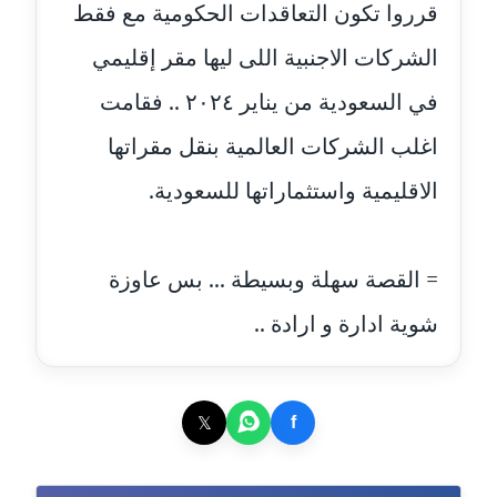
قرروا تكون التعاقدات الحكومية مع فقط
مدونة إيناس عراقي
الشركات الاجنبية اللى ليها مقر إقليمي
عاملة
في السعودية من يناير ٢٠٢٤ .. فقامت
مدونة آيه ابو زهرة
اغلب الشركات العالمية بنقل مقراتها
عاملة
الاقليمية واستثماراتها للسعودية.
مدونة آية الدرديري
عاملة
= القصة سهلة وبسيطة ... بس عاوزة
مدونة آيه الغمري
شوية ادارة و ارادة ..
عاملة
مدونة آية عبد العزيز
عاملة
𝕏
f
مدونة ايهاب همام
عاملة