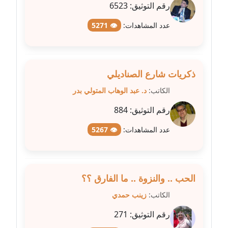
عاملة
رقم التوثيق:
6523
عدد المشاهدات:
👁 5271
مدونة عبد الوهاب بدر
عاملة
مدونة عبير بسيوني
ذكريات شارع الصناديلي
عاملة
الكاتب:
د. عبد الوهاب المتولي بدر
مدونة عبير سعد
رقم التوثيق:
884
عاملة
عدد المشاهدات:
👁 5267
مدونة عبير عبد الرحيم (ماعت)
عاملة
الحب .. والنزوة .. ما الفارق ؟؟
مدونة عبير عزاوي
عاملة
الكاتب:
زينب حمدي
رقم التوثيق:
271
مدونة عبير محمد
عاملة