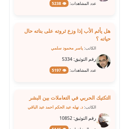
عدد المشاهدات:
👁 5238
مدونة عبير مصطفى
عاملة
هل يأثم الأب إذا وزع ثروته على بناته حال
مدونة عزة الأمير
حياته ؟
عاملة
الكاتب:
ياسر محمود سلمي
مدونة عزة بركة
رقم التوثيق:
5334
عاملة
عدد المشاهدات:
👁 5197
مدونة عطا الله حسب الله
عاملة
التكتيك الحربي في التعاملات بين البشر
مدونة عفاف حسين
عاملة
الكاتب:
د. نهله عبد الحكم احمد عبد الباقي
رقم التوثيق:
10852
مدونة علا ابو السعادات
عاملة