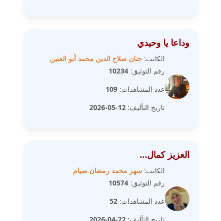
عاملة
مدونة شيماء مكى
وداعا يا وحيدي
عاملة
الكاتب:
حنان صلاح الدين محمد أبو العنين
مدونة صفا غنيم
رقم التوثيق:
10234
عاملة
عدد المشاهدات:
109
مدونة صفاء فوزي
تاريخ التأليف:
12-05-2026
عاملة
مدونة صفية الجيار
عاملة
العزيز كمال…
الكاتب:
سهر محمد رمضان صيام
مدونة طارق المسيري
رقم التوثيق:
10574
عاملة
عدد المشاهدات:
52
مدونة طلبة رضوان
تاريخ التأليف:
22-04-2026