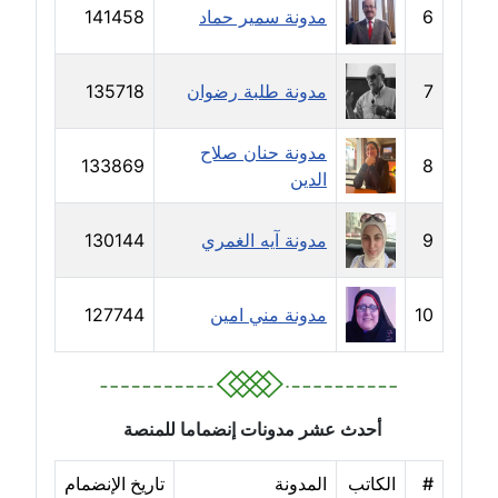
6
مدونة سمير حماد
141458
مدونة رحاب منيعم
عاملة
7
مدونة طلبة رضوان
135718
مدونة رشا السعدي
عاملة
مدونة حنان صلاح
133869
8
الدين
مدونة رشا شمس الدين
عاملة
9
مدونة آيه الغمري
130144
مدونة رشا كمال
عاملة
10
مدونة مني امين
127744
مدونة رشا ماهر
عاملة
مدونة رشيد سبابو
أحدث عشر مدونات إنضماما للمنصة
عاملة
#
الكاتب
المدونة
تاريخ الإنضمام